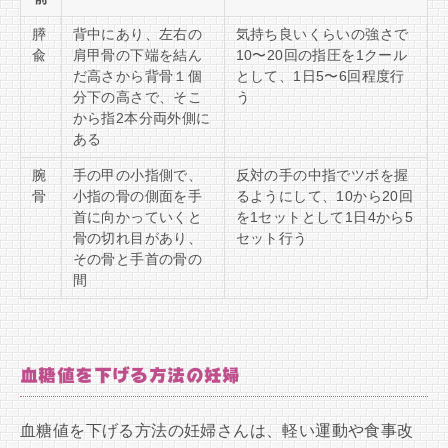
膵
背中にあり、左右の
気持ち良いくらいの強さで
兪
肩甲骨の下端を結ん
10〜20回の指圧を1クール
だ高さから背骨１個
として、1日5〜6回程度行
分下の高さで、そこ
う
から指2本分両外側に
ある
腕
手の甲の小指側で、
反対の手の中指でツボを握
骨
小指の骨の側面を手
るようにして、10から20回
首に向かっていくと
を1セットとして1日4から5
骨の切れ目があり、
セット行う
その骨と手首の骨の
間
血糖値を下げる方法の妊婦
血糖値を下げる方法の妊婦さんは、軽い運動や食事改