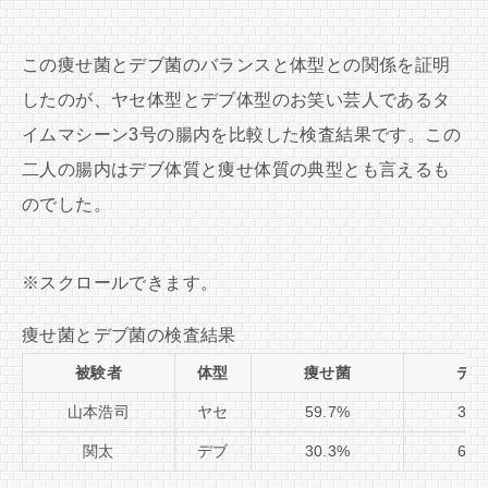
この痩せ菌とデブ菌のバランスと体型との関係を証明
したのが、ヤセ体型とデブ体型のお笑い芸人であるタ
イムマシーン3号の腸内を比較した検査結果です。この
二人の腸内はデブ体質と痩せ体質の典型とも言えるも
のでした。
痩せ菌とデブ菌の検査結果
被験者
体型
痩せ菌
デブ
山本浩司
ヤセ
59.7%
38.
関太
デブ
30.3%
66.