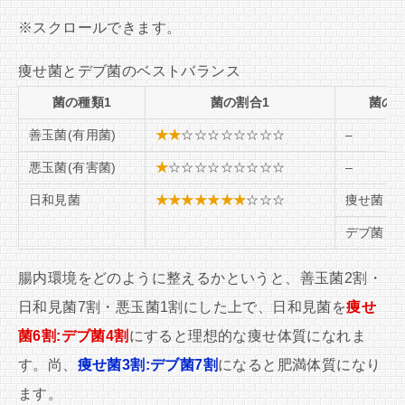
痩せ菌とデブ菌のベストバランス
菌の種類1
菌の割合1
菌の種
善玉菌(有用菌)
★★
☆☆☆☆☆☆☆☆
–
悪玉菌(有害菌)
★
☆☆☆☆☆☆☆☆☆
–
日和見菌
★★★★★★★
☆☆☆
痩せ菌
デブ菌
腸内環境をどのように整えるかというと、善玉菌2割・
日和見菌7割・悪玉菌1割にした上で、日和見菌を
痩せ
菌6割:デブ菌4割
にすると理想的な痩せ体質になれま
す。尚、
痩せ菌3割:デブ菌7割
になると肥満体質になり
ます。