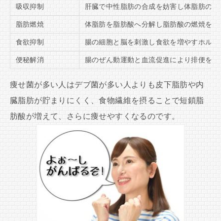
吸収抑制
肝臓で中性脂肪の合成を妨害し体脂肪の蓄
脂肪燃焼
体脂肪を脂肪酸へ分解し脂肪酸の燃焼を促
食欲抑制
腸の細胞と脳を刺激し食欲を増やすホルモ
便秘解消
腸のぜん動運動と血流促進により排便をス
痩せ菌が多い人はデブ菌が多い人よりも皮下脂肪や内
臓脂肪が貯まりにくく、食物繊維を摂ることで短鎖脂
肪酸が増えて、さらに痩せやすくなるのです。