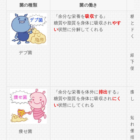
菌の種類
菌の働き
『余分な栄養を
吸収
する』
糖質
糖質や脂質を身体に吸収され
やす
と血
い
状態に分解してくれる
ドロ
くく
デブ菌
細胞
下脂
使わ
『余分な栄養を体外に
排出
する』
痩せ
糖質や脂質を身体に吸収され
にく
しま
い
状態にしてくれる
短鎖
れる
働き
痩せ菌
排出