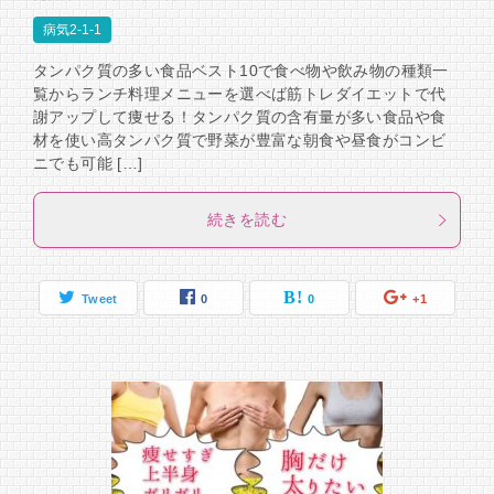
病気2-1-1
タンパク質の多い食品ベスト10で食べ物や飲み物の種類一
覧からランチ料理メニューを選べば筋トレダイエットで代
謝アップして痩せる！タンパク質の含有量が多い食品や食
材を使い高タンパク質で野菜が豊富な朝食や昼食がコンビ
ニでも可能 […]
続きを読む
Tweet
0
0
+1