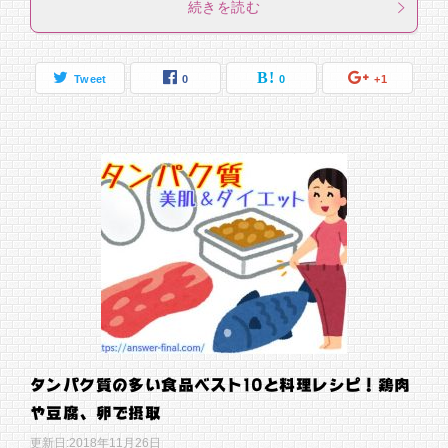
続きを読む
Tweet
0
0
+1
タンパク質の多い食品ベスト10と料理レシピ！鶏肉
や豆腐、卵で摂取
更新日:
2018年11月26日