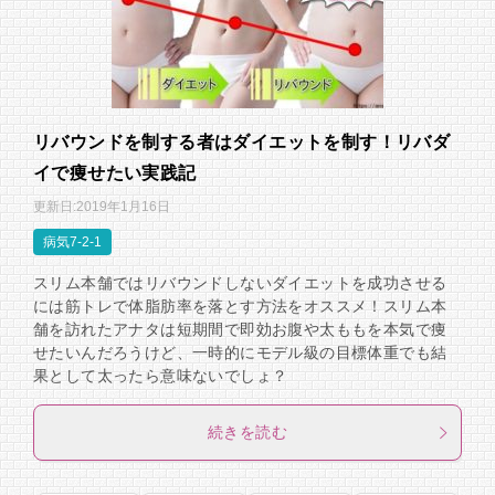
リバウンドを制する者はダイエットを制す！リバダ
イで痩せたい実践記
更新日:
2019年1月16日
病気7-2-1
スリム本舗ではリバウンドしないダイエットを成功させる
には筋トレで体脂肪率を落とす方法をオススメ！スリム本
舗を訪れたアナタは短期間で即効お腹や太ももを本気で痩
せたいんだろうけど、一時的にモデル級の目標体重でも結
果として太ったら意味ないでしょ？
続きを読む