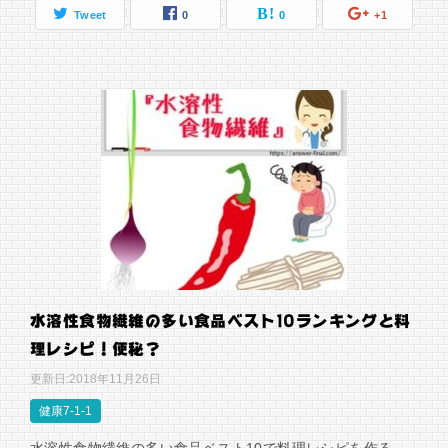
Tweet
0
0
+1
水溶性食物繊維の多い食品ベスト10ランキングと料
理レシピ！便秘？
更新日:
2018年11月26日
健康7-1-1