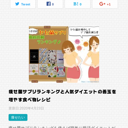
Tweet
0
0
+1
痩せ菌サプリランキングと人気ダイエットの善玉を
増やす食べ物レシピ
更新日:
2020年4月23日
痩せたい