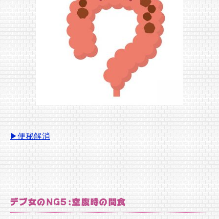
▶便秘解消
デブ女のNG5:空腹時の間食