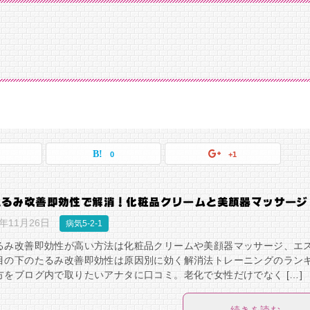
0
+1
たるみ改善即効性で解消！化粧品クリームと美顔器マッサージ
8年11月26日
病気5-2-1
るみ改善即効性が高い方法は化粧品クリームや美顔器マッサージ、エ
目の下のたるみ改善即効性は原因別に効く解消法トレーニングのラン
方をブログ内で取りたいアナタに口コミ。老化で女性だけでなく […]