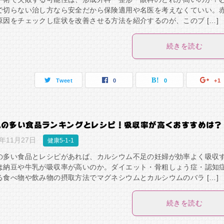
で切らない治し方なら安全だから保険適用や名医を考えなくていい。
原因をチェックし症状を改善させる方法を紹介するのが、このブ […]
続きを読む
Tweet
0
0
+1
ムの多い食品ランキングとレシピ！吸収率が高くおすすめは？
8年11月27日
健康5-1-1
の多い食品とレシピがあれば、カルシウム不足の妊婦が効率よく吸収
は納豆や牛乳が吸収率が高いのか。ダイエット・骨粗しょう症・認知
る食べ物や飲み物の摂取方法でマグネシウムとカルシウムのバラ […]
続きを読む