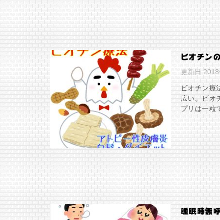
ビオチンの
更新日:
201
ビオチン療
広い。ビオ
プリは一粒で
睡眠時無