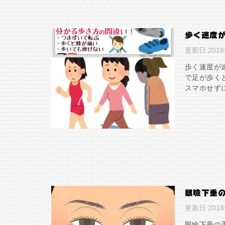
歩く速度
更新日:
201
歩く速度が
で足が歩く
スマホせず
眼瞼下垂
更新日:
201
眼瞼下垂の