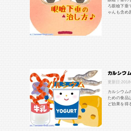
ろ眼瞼下垂
ゃんも含め
カルシウ
更新日:
201
カルシウム
ための食品
ど効果を得