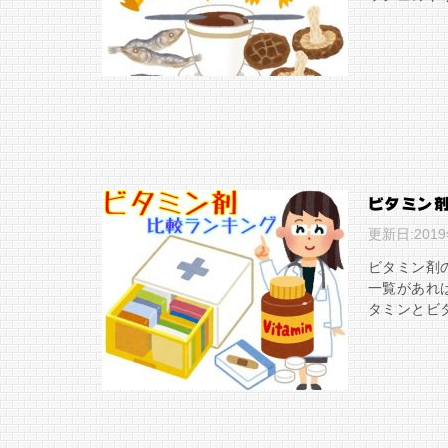
ビタミン
更新日:
201
ビタミン剤
一覧があれ
タミンとビ