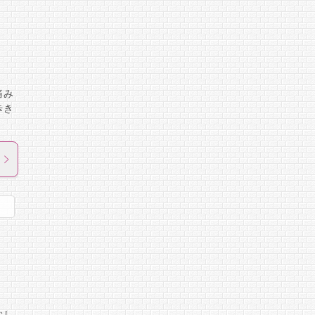
痛み
歩き
むし