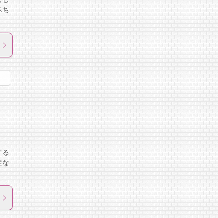
赤ち
する
症な