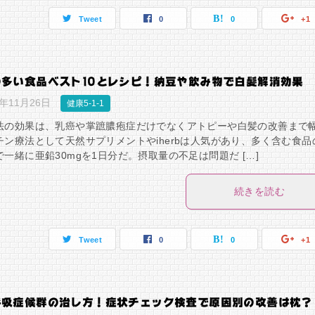
Tweet
0
0
+1
多い食品ベスト10とレシピ！納豆や飲み物で白髪解消効果
8年11月26日
健康5-1-1
法の効果は、乳癌や掌蹠膿疱症だけでなくアトピーや白髪の改善まで
チン療法として天然サプリメントやiherbは人気があり、多く含む食品
一緒に亜鉛30mgを1日分だ。摂取量の不足は問題だ […]
続きを読む
Tweet
0
0
+1
呼吸症候群の治し方！症状チェック検査で原因別の改善は枕？