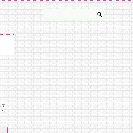
ステ
キン