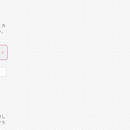
とカ
い。
整し
フラ