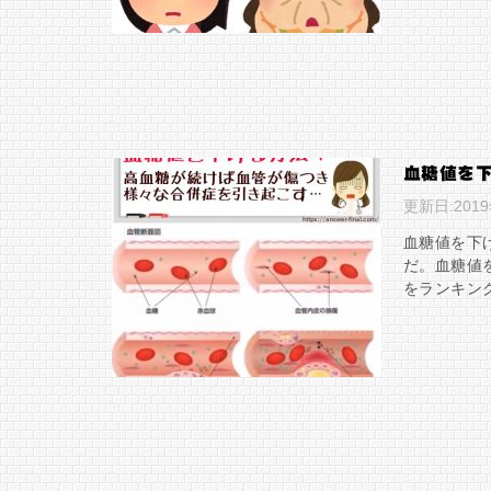
血糖値を
更新日:
201
血糖値を下
だ。血糖値
をランキン