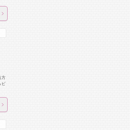
処方
るビ