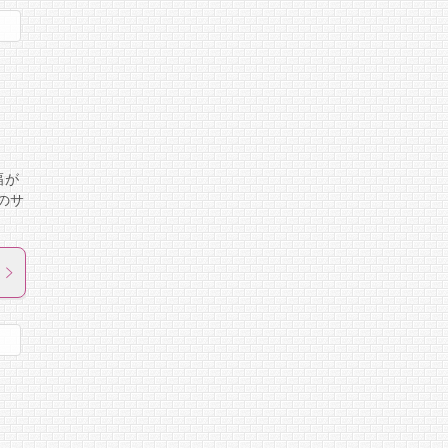
幅が
のサ