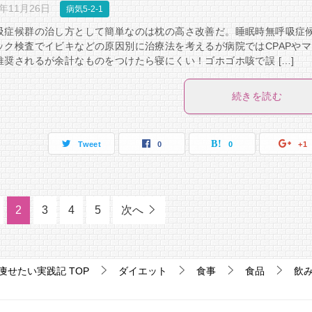
8年11月26日
病気5-2-1
吸症候群の治し方として簡単なのは枕の高さ改善だ。睡眠時無呼吸症
ック検査でイビキなどの原因別に治療法を考えるが病院ではCPAPやマ
推奨されるが余計なものをつけたら寝にくい！ゴホゴホ咳で誤 […]
続きを読む
Tweet
0
0
+1
2
3
4
5
次へ
痩せたい実践記
TOP
ダイエット
食事
食品
飲