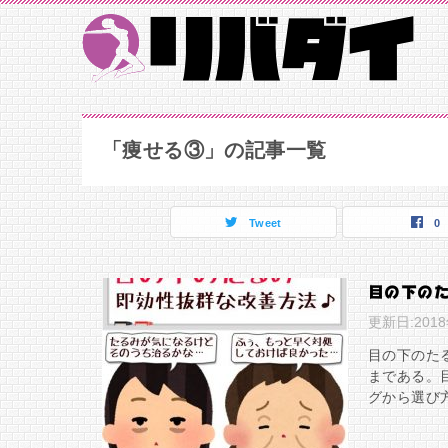
「痩せる③」の記事一覧
Tweet
0
目の下の
更新日:
201
目の下のた
まである。
グから選び