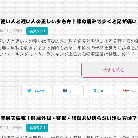
が速い人と遅い人の正しい歩き方！膝の痛みで歩くと足が痛い
8年11月26日
病気5-2-1
速い人と遅い人の違いは何なのか。歩く速度と坂道による負荷で膝の
と痛い症状を改善するから保険もある。年齢別の平均を参考に歩道を
にウォーキングしよう。ランキング上位と自転車速度は秒速、分 […]
続きを読む
Tweet
0
0
+1
の手術で失敗！形成外科・整形・眼科より切らない治し方は？
8年11月26日
健康5-2-1
手術で失敗する可能性は、形成外科・整形・眼科のどれが高いのか？