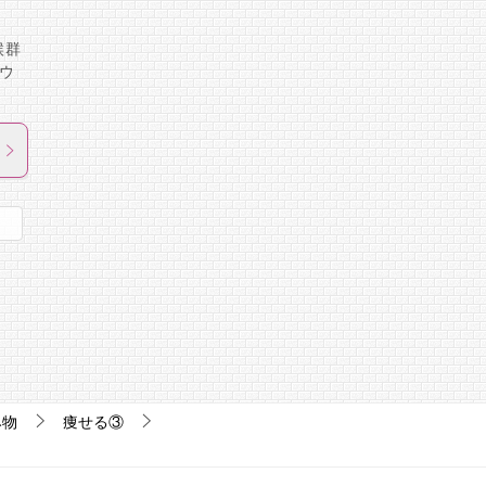
候群
ウ
み物
痩せる③