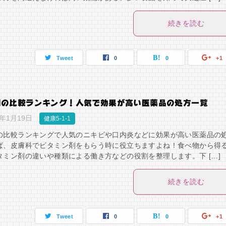
続きを読む
Tweet
0
0
+1
剤の比較ランキング！人気で効果が高い医薬品の処方一覧
9年1月19日
健康5-1-1
の比較ランキングで人気のニキビや口内炎などに効果が高い医薬品の
ば、皮膚科でビタミン剤をもらう時に役立ちますよね！食べ物から得
タミン剤の違いや種類による働き方などの役割を整理します。下 […]
続きを読む
Tweet
0
0
+1