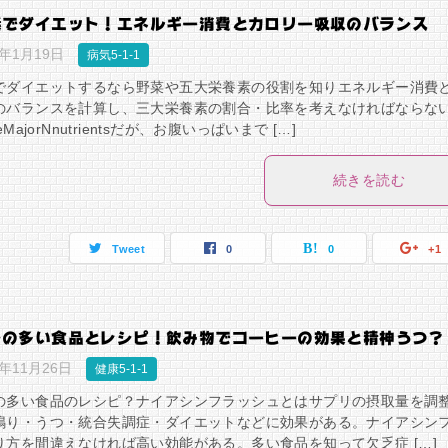
素でダイエット！エネルギー消費とカロリー吸収のバランス
9年1月19日
病気5-1-1
でダイエットするなら野菜や五大栄養素の役割を知りエネルギー消費
のバランスを計算し、三大栄養素の割合・比率を考えなければならな
MajorNnutrientsだが、お腹いっぱいまで […]
続きを読む
Tweet
0
0
+1
ンの多い食品とレシピ！飲み物でコーヒーの効果と精神うつ？
8年11月26日
健康5-1-1
の多い食品のレシピ？ナイアシンフラッシュとはサプリの摂取量を調
鳴り・うつ・統合失調症・ダイエットなどに効果がある。ナイアシン
り方を間違えなければ高い効能がある。多い食品を知って欠乏症 […]