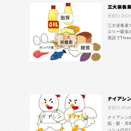
三大栄養
更新日:
201
三大栄養素
ロリー吸収
英語でThree
ナイアシ
更新日:
201
ナイアシン
肌・髪・耳
ッシュのや