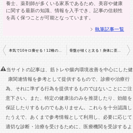
養士、薬剤師が多くいる家系であるため、美容や健康
に関する最新の知識、情報を入手でき、記事の信頼性
を高く保つことが可能となっています。
執筆記事一覧
投
本気で10キロ痩せる！12種のダイエット方法
骨盤が傾くと太る！身体に歪みが生じ脂肪を溜め込むという真実
稿
ナ
当サイトの記事は、筋トレや腸内環境改善を中心にした健
ビ
康関連情報を参考として提供するもので、診療や治療行
ゲ
為、それに準ずる行為を提供するものではないことにご注
ー
意下さい。また、特定の健康法のみを推奨したり、効能を
シ
保証したりするものでもありません。これらを十分認識し
ョ
たうえで、あくまで参考情報として利用し、必要に応じて
ン
適切な診断・治療を受けるために、医療機関を受診するよ