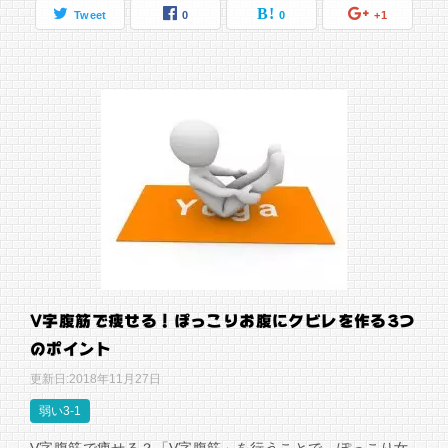
Tweet
0
0
+1
V字腹筋で痩せる！ぽっこりお腹にクビレを作る3つ
のポイント
更新日:
2018年11月27日
弱い3-1