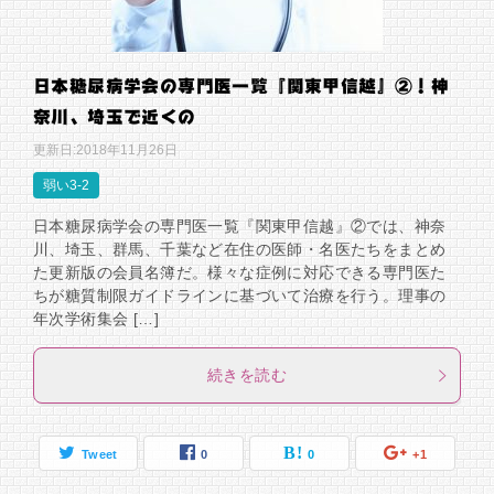
日本糖尿病学会の専門医一覧『関東甲信越』②！神
奈川、埼玉で近くの
更新日:
2018年11月26日
弱い3-2
日本糖尿病学会の専門医一覧『関東甲信越』②では、神奈
川、埼玉、群馬、千葉など在住の医師・名医たちをまとめ
た更新版の会員名簿だ。様々な症例に対応できる専門医た
ちが糖質制限ガイドラインに基づいて治療を行う。理事の
年次学術集会 […]
続きを読む
Tweet
0
0
+1