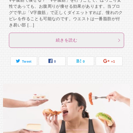
V字腹筋で痩せる？「V字腹筋」を行うことで、ぽっこり女
性であっても、お腹周りが痩せる効果があります。当ブロ
グで学ぶ「V字腹筋」で正しくダイエットすれば、憧れのク
ビレを作ることも可能なのです。ウエストは一番脂肪が付
き易い部 […]
続きを読む
Tweet
0
0
+1