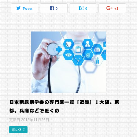
Tweet
0
0
+1
日本糖尿病学会の専門医一覧『近畿』！大阪、京
都、兵庫などで近くの
更新日:
2018年11月26日
弱い3-2