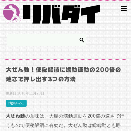
大ぜん動！便秘解消に蠕動運動の200倍の
速さで押し出す3つの方法
更新日:
2018年11月26日
病気4-2-1
大ぜん動
の意味は、大腸の蠕動運動を200倍の速さで行
うもので便秘解消に有効だ。大ぜん動は総蠕動とも呼