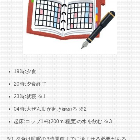
19時:夕食
20時:夕食終了
23時:就寝 ※1
04時:大ぜん動が起き始める ※2
起床:コップ1杯(200ml程度)の水を飲む ※3
※1 夕食は睡眠の3時間前までに済ませる必要がある。