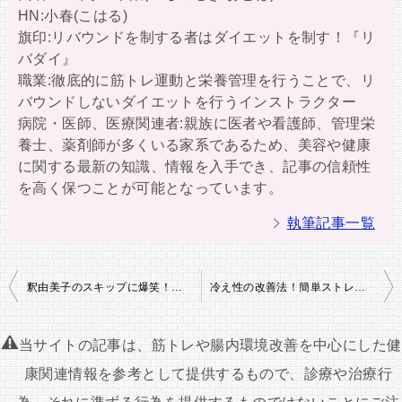
HN:小春(こはる)
旗印:リバウンドを制する者はダイエットを制す！『リ
バダイ』
職業:徹底的に筋トレ運動と栄養管理を行うことで、リ
バウンドしないダイエットを行うインストラクター
病院・医師、医療関連者:親族に医者や看護師、管理栄
養士、薬剤師が多くいる家系であるため、美容や健康
に関する最新の知識、情報を入手でき、記事の信頼性
を高く保つことが可能となっています。
執筆記事一覧
投
釈由美子のスキップに爆笑！ももあげを加えたダイエットで痩せた方法
冷え性の改善法！簡単ストレッチとマッサージで末端の悩み解消7選
稿
ナ
当サイトの記事は、筋トレや腸内環境改善を中心にした健
ビ
康関連情報を参考として提供するもので、診療や治療行
ゲ