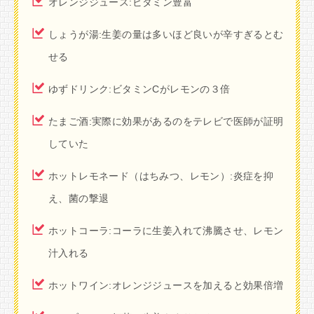
オレンジジュース:ビタミン豊富
しょうが湯:生姜の量は多いほど良いが辛すぎるとむ
せる
ゆずドリンク:ビタミンCがレモンの３倍
たまご酒:実際に効果があるのをテレビで医師が証明
していた
ホットレモネード（はちみつ、レモン）:炎症を抑
え、菌の撃退
ホットコーラ:コーラに生姜入れて沸騰させ、レモン
汁入れる
ホットワイン:オレンジジュースを加えると効果倍増