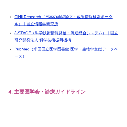
CiNii Research（日本の学術論文・成果情報検索ポータ
ル）｜国立情報学研究所
J-STAGE（科学技術情報発信・流通総合システム）｜国立
研究開発法人 科学技術振興機構
PubMed（米国国立医学図書館 医学・生物学文献データベ
ース）
4. 主要医学会・診療ガイドライン