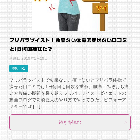
フリパラツイスト！効果ない体操で痩せない口コミ
と1日何回痩せた？
更新日:
2019年1月19日
弱い4-1
フリパラツイストで効果ない、痩せないとフリパラ体操で
痩せた口コミでは1日何回も回数を重ね、腰痛、みぞおち痛
いお腹痛い期間を乗り越えフリパラツイストダイエットの
動画ブログで高橋義人のやり方でやってみた。ビフォーア
フターでは […]
続きを読む