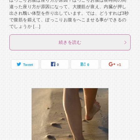
ぽっこりお腹は座り方が原因？ぽっこりお腹は長時間の間
違った座り方が原因になって、大腰筋が衰え、内臓が押し
出され醜い体型を作り出しています。では、どうすれば3秒
で腹筋を鍛えて、ぽっこりお腹をへこませる事ができるの
でしょうか […]
続きを読む
Tweet
0
0
+1