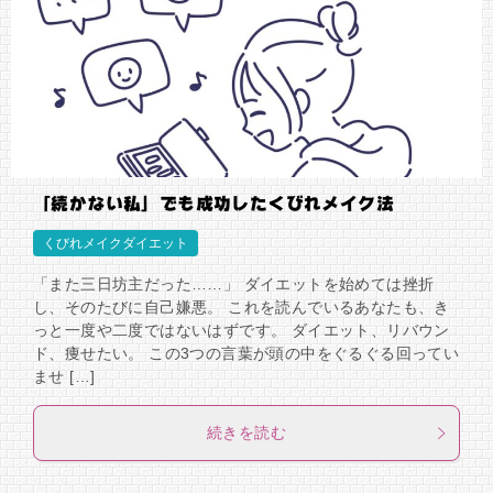
「続かない私」でも成功したくびれメイク法
くびれメイクダイエット
「また三日坊主だった……」 ダイエットを始めては挫折
し、そのたびに自己嫌悪。 これを読んでいるあなたも、き
っと一度や二度ではないはずです。 ダイエット、リバウン
ド、痩せたい。 この3つの言葉が頭の中をぐるぐる回ってい
ませ […]
続きを読む