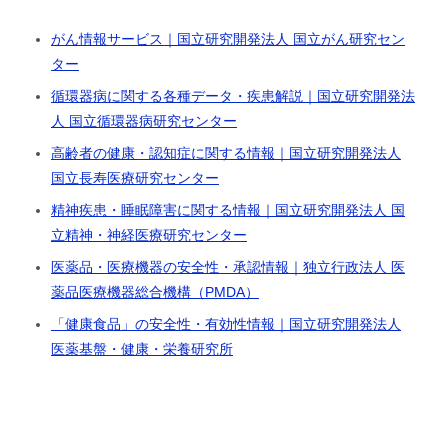
がん情報サービス｜国立研究開発法人 国立がん研究セン
ター
循環器病に関する各種データ・疾患解説｜国立研究開発法
人 国立循環器病研究センター
高齢者の健康・認知症に関する情報｜国立研究開発法人
国立長寿医療研究センター
精神疾患・睡眠障害に関する情報｜国立研究開発法人 国
立精神・神経医療研究センター
医薬品・医療機器の安全性・承認情報｜独立行政法人 医
薬品医療機器総合機構（PMDA）
「健康食品」の安全性・有効性情報｜国立研究開発法人
医薬基盤・健康・栄養研究所