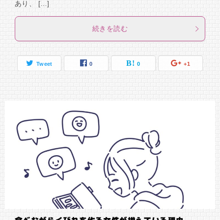
あり、 […]
続きを読む
Tweet
0
0
+1