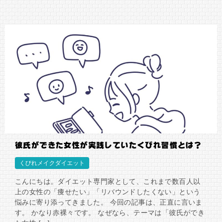
彼氏ができた女性が実践していたくびれ習慣とは？
くびれメイクダイエット
こんにちは。ダイエット専門家として、これまで数百人以
上の女性の「痩せたい」「リバウンドしたくない」という
悩みに寄り添ってきました。 今回の記事は、正直に言いま
す。 かなり赤裸々です。 なぜなら、テーマは「彼氏ができ