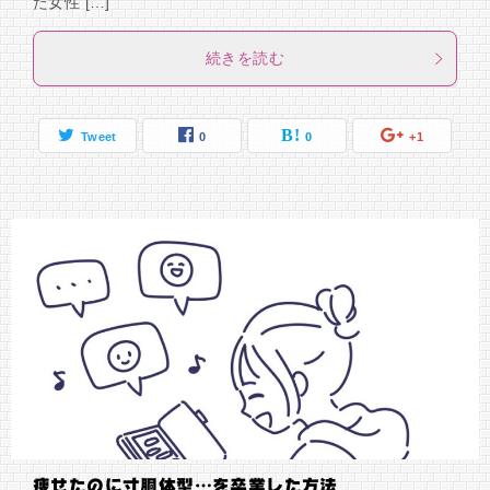
た女性 […]
続きを読む
Tweet
0
0
+1
痩せたのに寸胴体型…を卒業した方法