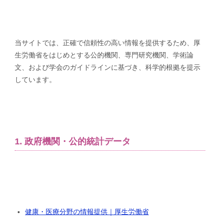
当サイトでは、正確で信頼性の高い情報を提供するため、厚
生労働省をはじめとする公的機関、専門研究機関、学術論
文、および学会のガイドラインに基づき、科学的根拠を提示
しています。
1. 政府機関・公的統計データ
健康・医療分野の情報提供｜厚生労働省