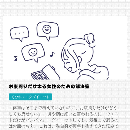
お腹周りだけ太る女性のための解決策
くびれメイクダイエット
「体重はそこまで増えていないのに、お腹周りだけがどう
しても痩せない」 「脚や腕は細いと言われるのに、ウエス
トだけがパンパン」 「ダイエットしても、最後まで残るの
はお腹のお肉」 これは、私自身が何年も抱えてきた悩みで