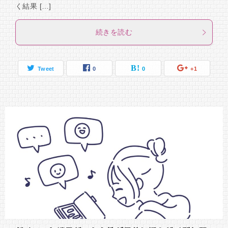
く結果 […]
続きを読む
Tweet
0
0
+1