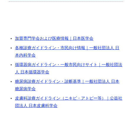
加盟専門学会および医療情報｜日本医学会
各種診療ガイドライン・市民向け情報｜一般社団法人 日
本内科学会
循環器病ガイドライン・一般市民向けサイト｜一般社団法
人 日本循環器学会
糖尿病診療ガイドライン・診断基準｜一般社団法人 日本
糖尿病学会
皮膚科診療ガイドライン（ニキビ・アトピー等）｜公益社
団法人 日本皮膚科学会