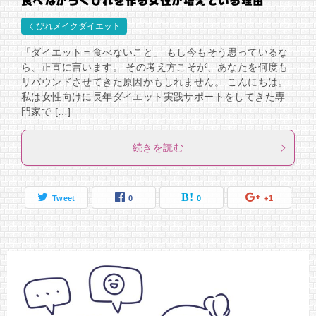
食べながらくびれを作る女性が増えている理由
くびれメイクダイエット
「ダイエット＝食べないこと」 もし今もそう思っているな
ら、正直に言います。 その考え方こそが、あなたを何度も
リバウンドさせてきた原因かもしれません。 こんにちは。
私は女性向けに長年ダイエット実践サポートをしてきた専
門家で […]
続きを読む
Tweet
0
0
+1