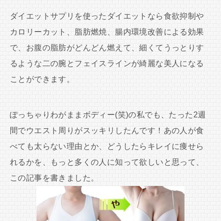
ダイエットサプリを使ったダイエットなら食欲抑制や
カロリーカット、脂肪燃焼、腸内環境改善による効果
で、お腹の脂肪がどんどん燃えて、細くてうっとりす
るような二の腕とフェイスラインが綺麗な美人になる
ことができます。
ぽっちゃりわがままボディー(笑)の私でも、たった2週
間でウエスト周りがスッキリしたんです！あの人が食
べても太らない理由とか、どうしたらキレイに痩せら
れるかを、もっと多くの人に知って欲しいと思って、
この記事を書きました。