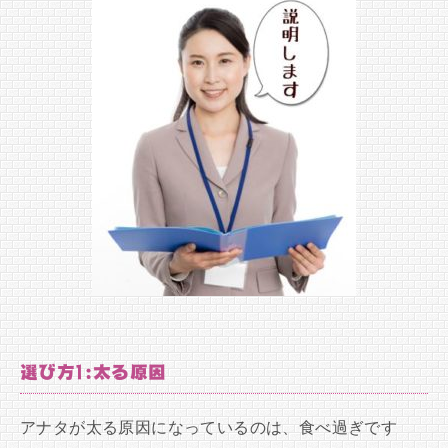
選び方1:太る原因
アナタが太る原因になっているのは、食べ過ぎです