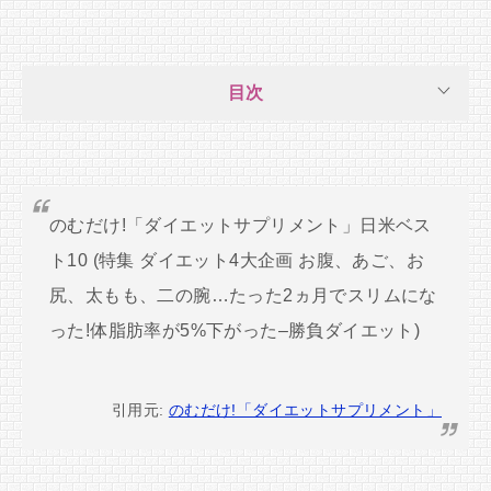
目次
のむだけ!「ダイエットサプリメント」日米ベス
ト10 (特集 ダイエット4大企画 お腹、あご、お
尻、太もも、二の腕…たった2ヵ月でスリムにな
った!体脂肪率が5%下がった–勝負ダイエット)
引用元:
のむだけ!「ダイエットサプリメント」