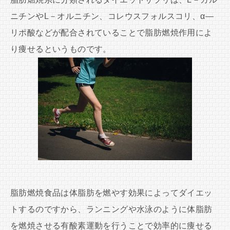
ニチンやL－オルニチン、コレウスフォルスコリ、α―
リポ酸などが配合されていることで脂肪燃焼作用によ
り痩せるというものです。
脂肪燃焼食品は体脂肪を燃やす効果によってダイエッ
トするのですから、ランニングや水泳のように体脂肪
を燃焼させる有酸素運動を行うことで効率的に痩せる