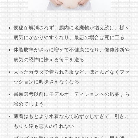
便秘が解消されず、腸内に老廃物が増え続け、様々
病気にかかりやすくなり、最悪の場合は死に至る
体脂肪率がさらに増えて不健康になり、健康診断や
病気の恐怖に怯える毎日を送る
太ったカラダで着られる服など、ほとんどなくファ
ッションに興味さえなくなる
書類選考以前にモデルオーディションへの応募すら
諦めてしまう
薄着はもとより水着なんて恥ずかしすぎて、引きこ
もり友達も恋人の作れない