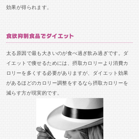
効果が得られます。
食欲抑制食品でダイエット
太る原因で最も大きいのが食べ過ぎ飲み過ぎです。ダ
イエットで痩せるためには、摂取カロリーより消費カ
ロリーを多くする必要がありますが、ダイエット効果
があるほどのカロリー調整をするなら摂取カロリーを
減らす方が現実的です。