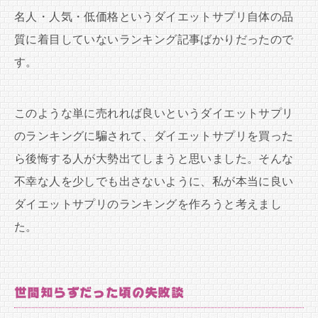
名人・人気・低価格というダイエットサプリ自体の品
質に着目していないランキング記事ばかりだったので
す。
このような単に売れれば良いというダイエットサプリ
のランキングに騙されて、ダイエットサプリを買った
ら後悔する人が大勢出てしまうと思いました。そんな
不幸な人を少しでも出さないように、私が本当に良い
ダイエットサプリのランキングを作ろうと考えまし
た。
世間知らずだった頃の失敗談