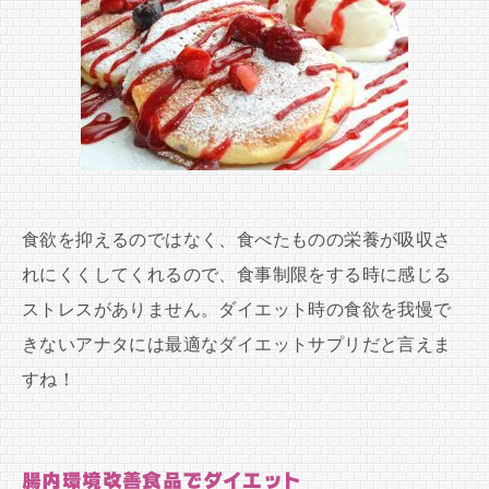
食欲を抑えるのではなく、食べたものの栄養が吸収さ
れにくくしてくれるので、食事制限をする時に感じる
ストレスがありません。ダイエット時の食欲を我慢で
きないアナタには最適なダイエットサプリだと言えま
すね！
腸内環境改善食品でダイエット