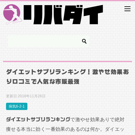
ダイエットサプリランキング！激やせ効果あ
り口コミで人気な市販最強
更新日:
2018年11月26日
病気6-2-1
ダイエットサプリランキング
で激やせ効果ありで絶対
痩せる本当に効く一番効果のあるのは何か。ダイエッ