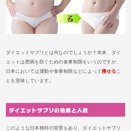
ダイエットサプリとは何なのでしょうか？本来、ダイ
エットは肥満を防ぐための食事制限をいうのですが、
日本においては運動や食事制限などによって
痩せる
こ
とを意味しています。
ダイエットサプリの効果と人気
このような日本独特の背景もあり、ダイエットサプリ