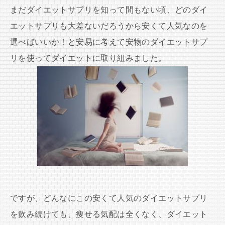
まだダイエットサプリを知って間もない頃、どのダイ
エットサプリも大差ないだろうから安くて人気なのを
選べばいいか！と安易に考えて安物のダイエットサプ
リを使ってダイエットに取り組みました。
ですが、どんなにこの安くて人気のダイエットサプリ
を飲み続けても、痩せる気配は全くなく、ダイエット