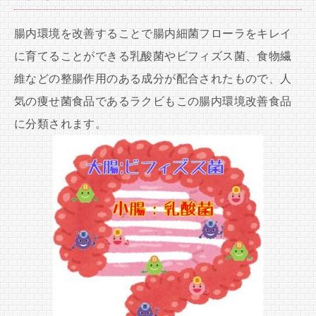
腸内環境を改善することで腸内細菌フローラをキレイ
に育てることができる乳酸菌やビフィズス菌、食物繊
維などの整腸作用のある成分が配合されたもので、人
気の痩せ菌食品であるラクビもこの腸内環境改善食品
に分類されます。