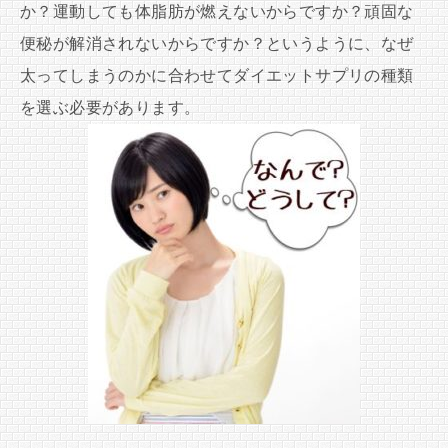
か？運動しても体脂肪が燃えないからですか？頑固な
便秘が解消されないからですか？というように、なぜ
太ってしまうのかに合わせてダイエットサプリの種類
を選ぶ必要があります。