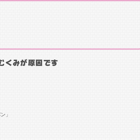
むくみが原因です
」
パン」