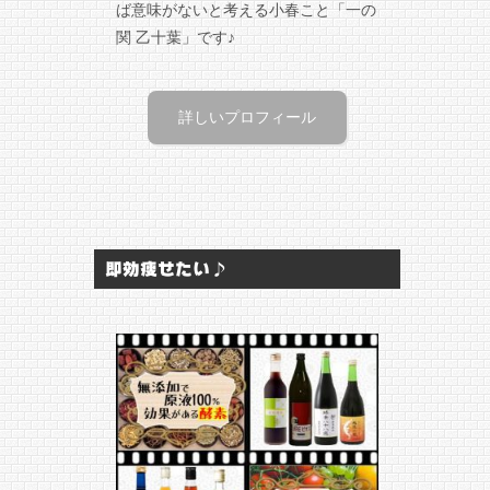
ば意味がないと考える小春こと「一の
関 乙十葉」です♪
詳しいプロフィール
即効痩せたい♪