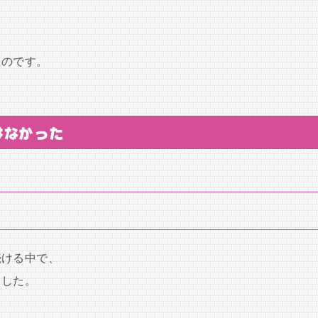
たのです。
はなかった
続ける中で、
ました。