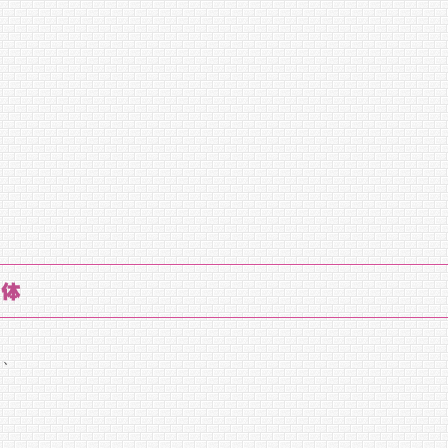
正体
く、