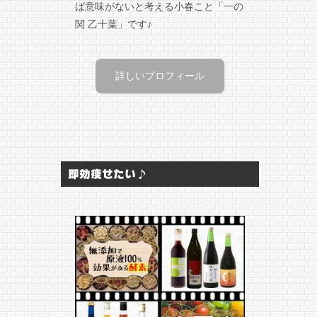
ば意味がないと考える小春こと「一の
関 乙十葉」です♪
詳しいプロフィール
即効痩せたい♪