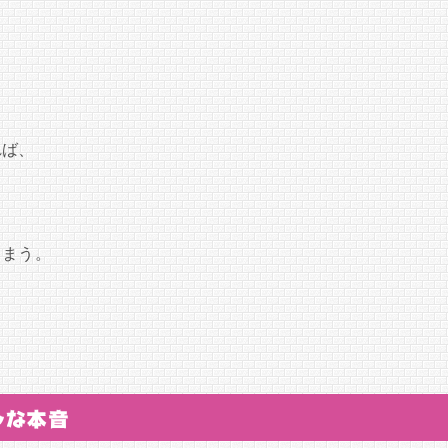
れば、
しまう。
。
ルな本音