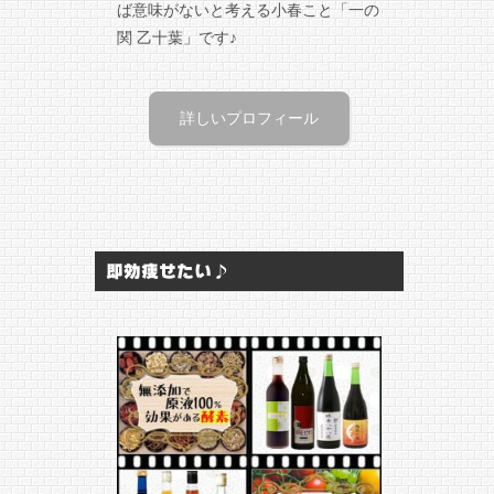
ば意味がないと考える小春こと「一の
関 乙十葉」です♪
詳しいプロフィール
即効痩せたい♪