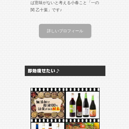
ば意味がないと考える小春こと「一の
関 乙十葉」です♪
詳しいプロフィール
即効痩せたい♪