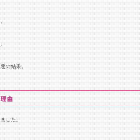
る。
ん。
最悪の結果。
い理由
いました。