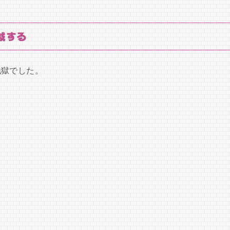
減する
地獄でした。
。