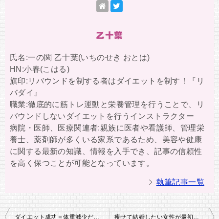
乙十葉
氏名:一の関 乙十葉(いちのせき おとは)
HN:小春(こはる)
旗印:リバウンドを制する者はダイエットを制す！『リ
バダイ』
職業:徹底的に筋トレ運動と栄養管理を行うことで、リ
バウンドしないダイエットを行うインストラクター
病院・医師、医療関連者:親族に医者や看護師、管理栄
養士、薬剤師が多くいる家系であるため、美容や健康
に関する最新の知識、情報を入手でき、記事の信頼性
を高く保つことが可能となっています。
執筆記事一覧
投
ダイエット成功＝体重減少だと思っていた私の失敗
痩せて結婚したい女性が最初に整えるべきもの