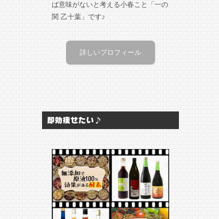
ば意味がないと考える小春こと「一の
関 乙十葉」です♪
詳しいプロフィール
即効痩せたい♪