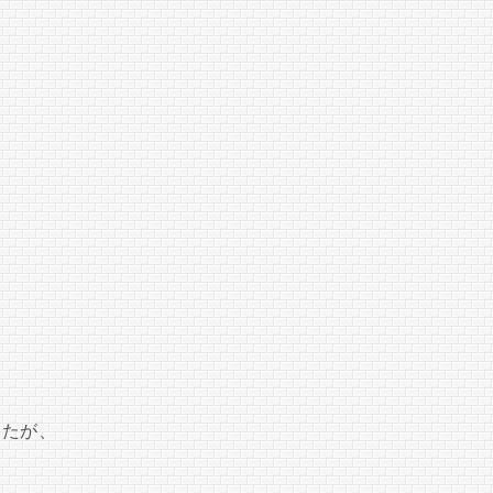
。
したが、