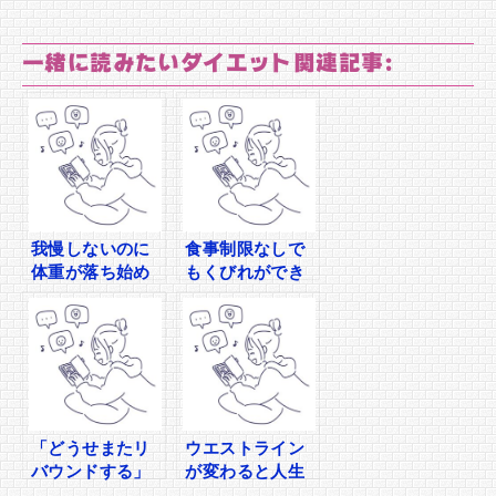
一緒に読みたいダイエット関連記事:
我慢しないのに
食事制限なしで
体重が落ち始め
もくびれができ
た、食べ方改善
た30代女性のリ
ダイエット体験
アル体験
談
「どうせまたリ
ウエストライン
バウンドする」
が変わると人生
そう思っている
が変わる？