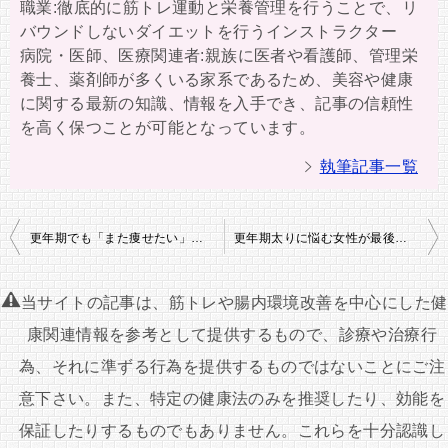
職業:徹底的に筋トレ運動と栄養管理を行うことで、リ
バウンドしないダイエットを行うインストラクター
病院・医師、医療関連者:親族に医者や看護師、管理栄
養士、薬剤師が多くいる家系であるため、美容や健康
に関する最新の知識、情報を入手でき、記事の信頼性
を高く保つことが可能となっています。
執筆記事一覧
投
更年期でも「また痩せたい」と思っていい理由
更年期太りに悩む女性が最後に行き着くダイエット思考
稿
ナ
当サイトの記事は、筋トレや腸内環境改善を中心にした健
ビ
康関連情報を参考として提供するもので、診療や治療行
ゲ
為、それに準ずる行為を提供するものではないことにご注
ー
意下さい。また、特定の健康法のみを推奨したり、効能を
シ
保証したりするものでもありません。これらを十分認識し