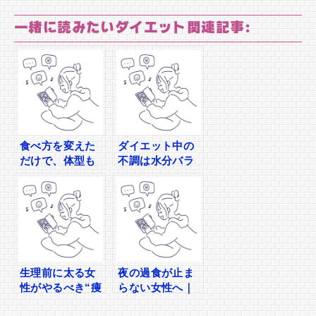
一緒に読みたいダイエット関連記事:
食べ方を変えた
ダイエット中の
だけで、体型も
不調は水分バラ
恋愛も動き出し
ンスの乱れかも
た話
しれない
生理前に太る女
夜の過食が止ま
性がやるべき“痩
らない女性へ｜
せる水分ケア”
まず痩せる前に