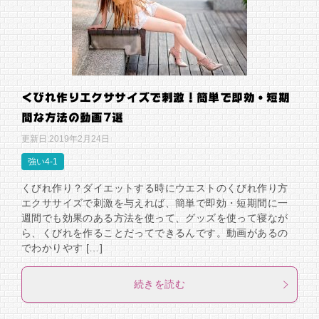
くびれ作りエクササイズで刺激！簡単で即効・短期
間な方法の動画7選
更新日:
2019年2月24日
強い4-1
くびれ作り？ダイエットする時にウエストのくびれ作り方
エクササイズで刺激を与えれば、簡単で即効・短期間に一
週間でも効果のある方法を使って、グッズを使って寝なが
ら、くびれを作ることだってできるんです。動画があるの
でわかりやす […]
続きを読む