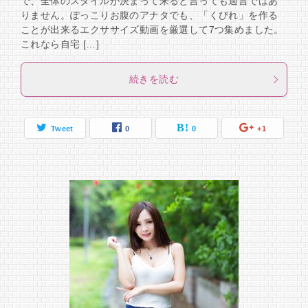
で、全体のスタイルが決まって来ると言っても過言ではあ
りません。ぽっこりお腹のアナタでも、「くびれ」を作る
ことが出来るエクササイズ動画を厳選して7つ集めました。
これなら自宅 […]
続きを読む
Tweet
0
0
+1