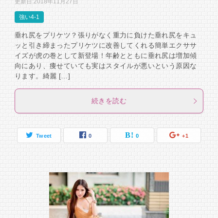
更新日:
2018年11月27日
強い4-1
垂れ尻をプリケツ？張りがなく重力に負けた垂れ尻をキュ
ッと引き締まったプリケツに改善してくれる簡単エクササ
イズが虎の巻として新登場！年齢とともに垂れ尻は増加傾
向にあり、痩せていても実はスタイルが悪いという原因な
ります。綺麗 […]
続きを読む
Tweet
0
0
+1