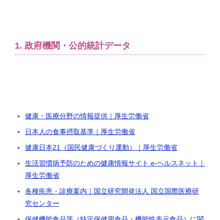
1. 政府機関・公的統計データ
健康・医療分野の情報提供｜厚生労働省
日本人の食事摂取基準｜厚生労働省
健康日本21（国民健康づくり運動）｜厚生労働省
生活習慣病予防のための健康情報サイト e-ヘルスネット｜
厚生労働省
各種疾患・診療案内｜国立研究開発法人 国立国際医療研
究センター
保健機能食品等（特定保健用食品・機能性表示食品）に関