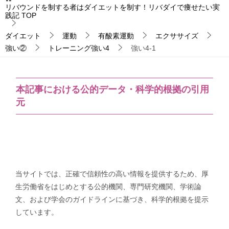
リバウンドを制する者はダイエットを制す！リバダイで痩せたい実
践記
TOP
ダイエット
運動
有酸素運動
エクササイズ
強い②
トレーニング強い4
強い4-1
本記事における公的データ・科学的根拠の引用
元
当サイトでは、正確で信頼性の高い情報を提供するため、厚
生労働省をはじめとする公的機関、専門研究機関、学術論
文、および学会のガイドラインに基づき、科学的根拠を提示
しています。