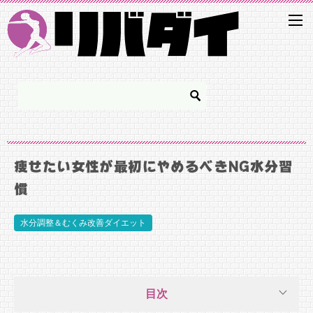
痩せたい女性が最初にやめるべきNG水分習
慣
水分調整＆むくみ改善ダイエット
目次