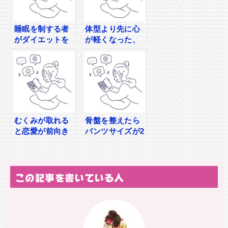
睡眠を制する者
体型より先に心
がダイエットを
が軽くなった、
制す理由
むくみダイエッ
ト体験
むくみが取れる
骨盤を整えたら
と恋愛が前向き
パンツサイズが2
になるって本
つ下がった話
当？
この記事を書いている人