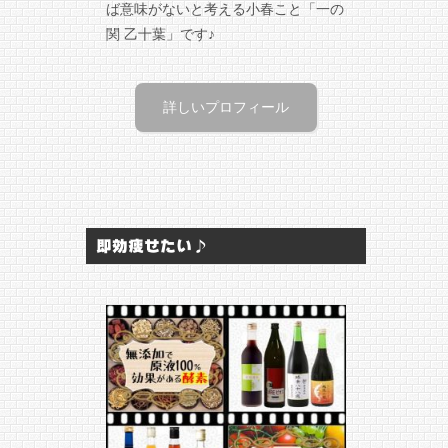
ば意味がないと考える小春こと「一の
関 乙十葉」です♪
詳しいプロフィール
即効痩せたい♪