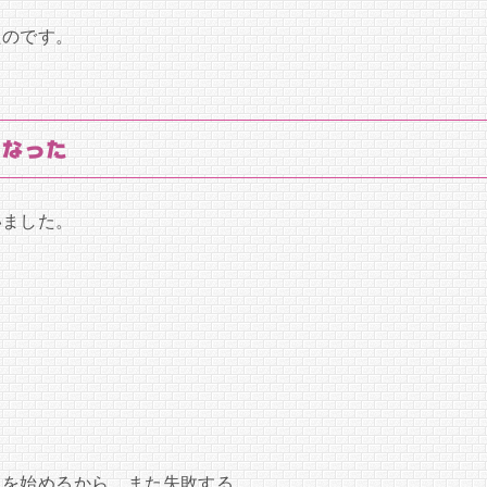
たのです。
くなった
いました。
。
トを始めるから、また失敗する。