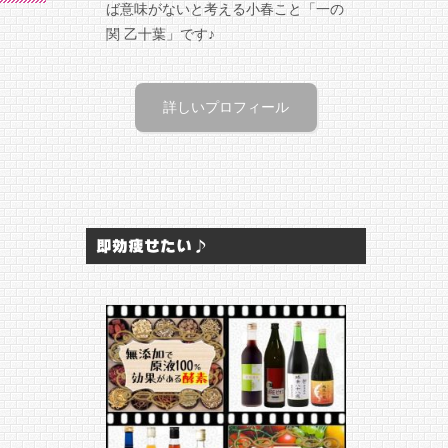
ば意味がないと考える小春こと「一の
関 乙十葉」です♪
詳しいプロフィール
即効痩せたい♪