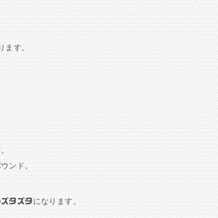
ります。
食。
バウンド。
がズタズタ
になります。