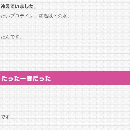
が冷えていました
。
冷たいプロテイン、常温以下の水。
いたんです。
、たった一言だった
た。
いです」