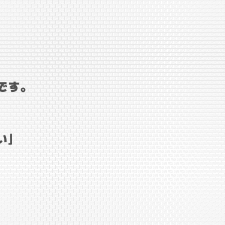
です。
い」