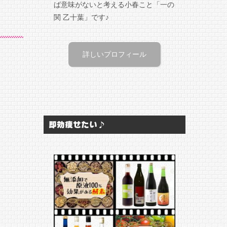
ば意味がないと考える小春こと「一の
関 乙十葉」です♪
詳しいプロフィール
即効痩せたい♪