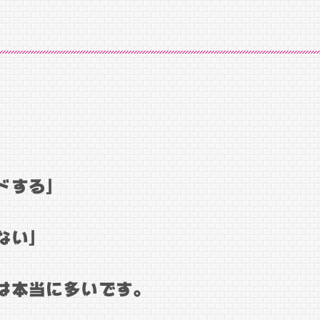
」
ドする」
ない」
は本当に多いです。