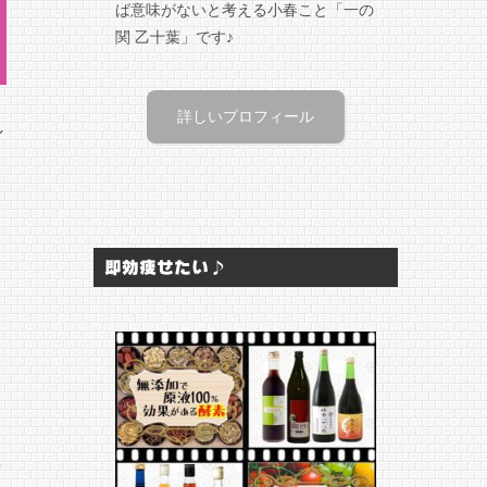
ば意味がないと考える小春こと「一の
関 乙十葉」です♪
詳しいプロフィール
し
ト
即効痩せたい♪
正