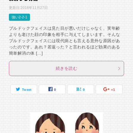
更新日:
2018年11月27日
強い2-2-1
ブルドックフェイスは見た目が悪いだけじゃなく、実年齢
よりも老けた顔の印象を相手に与えてしまいます。そんな
ブルドックフェイスには現代病とも言える意外な原因があ
ったのです。あれ？若返った？と言われるほど効果のある
簡単解消の体 […]
続きを読む
Tweet
0
0
+1