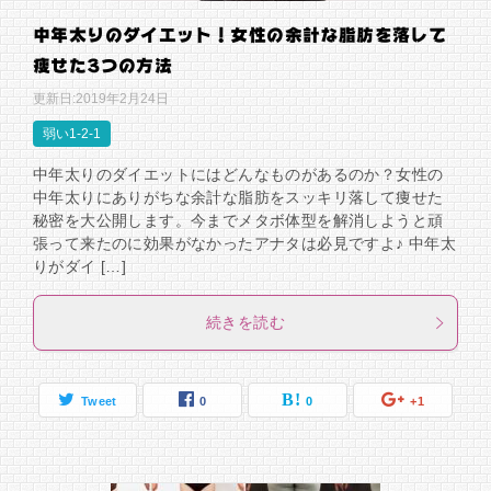
中年太りのダイエット！女性の余計な脂肪を落して
痩せた3つの方法
更新日:
2019年2月24日
弱い1-2-1
中年太りのダイエットにはどんなものがあるのか？女性の
中年太りにありがちな余計な脂肪をスッキリ落して痩せた
秘密を大公開します。今までメタボ体型を解消しようと頑
張って来たのに効果がなかったアナタは必見ですよ♪ 中年太
りがダイ […]
続きを読む
Tweet
0
0
+1