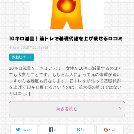
10キロ減量！筋トレで基礎代謝を上げ痩せる口コミ
更新日:
2018年11月27日
体脂肪率1-2
10キロ減量？「ちょいぷよ」女性が10キロ減量するのはと
ても大変なことです。もちろん人によって元の体重が違い
ますから困難度も異なります。筋トレを頑張って基礎代謝
を上げて10キロ痩せるというのは、並大抵の努力ではない
と口コ […]
続きを読む
Tweet
0
0
+1