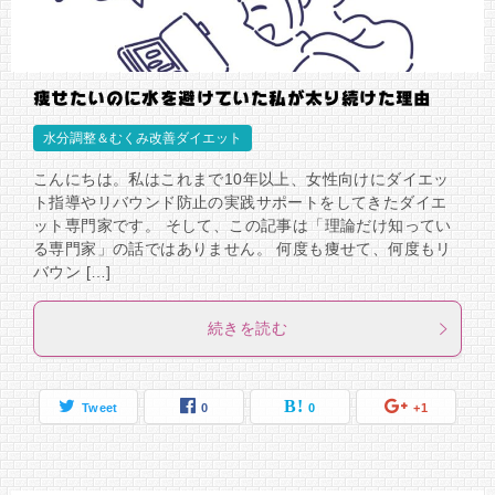
痩せたいのに水を避けていた私が太り続けた理由
水分調整＆むくみ改善ダイエット
こんにちは。私はこれまで10年以上、女性向けにダイエッ
ト指導やリバウンド防止の実践サポートをしてきたダイエ
ット専門家です。 そして、この記事は「理論だけ知ってい
る専門家」の話ではありません。 何度も痩せて、何度もリ
バウン […]
続きを読む
Tweet
0
0
+1