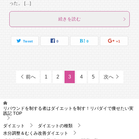
った。 […]
続きを読む
Tweet
0
0
+1
前へ
1
2
3
4
5
次へ
リバウンドを制する者はダイエットを制す！リバダイで痩せたい実
践記
TOP
ダイエット
ダイエットの種類
水分調整＆むくみ改善ダイエット