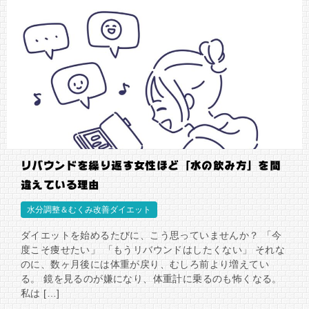
リバウンドを繰り返す女性ほど「水の飲み方」を間
違えている理由
水分調整＆むくみ改善ダイエット
ダイエットを始めるたびに、こう思っていませんか？ 「今
度こそ痩せたい」 「もうリバウンドはしたくない」 それな
のに、数ヶ月後には体重が戻り、むしろ前より増えてい
る。 鏡を見るのが嫌になり、体重計に乗るのも怖くなる。
私は […]