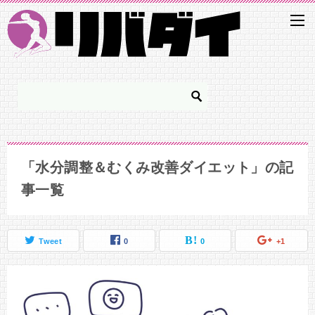
「水分調整＆むくみ改善ダイエット」の記
事一覧
Tweet
0
0
+1