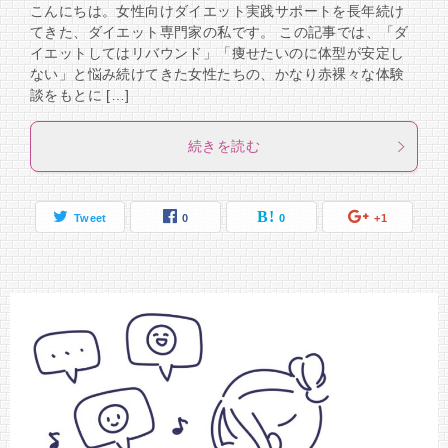
こんにちは。女性向けダイエット実践サポートを長年続け
てきた、ダイエット専門家の私です。 この記事では、「ダ
イエットしてはリバウンド」「痩せたいのに体型が安定し
ない」と悩み続けてきた女性たちの、かなり赤裸々な体験
談をもとに […]
続きを読む
Tweet
0
0
+1