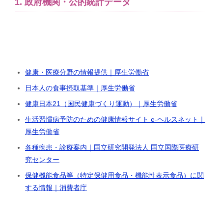
1. 政府機関・公的統計データ
健康・医療分野の情報提供｜厚生労働省
日本人の食事摂取基準｜厚生労働省
健康日本21（国民健康づくり運動）｜厚生労働省
生活習慣病予防のための健康情報サイト e-ヘルスネット｜
厚生労働省
各種疾患・診療案内｜国立研究開発法人 国立国際医療研
究センター
保健機能食品等（特定保健用食品・機能性表示食品）に関
する情報｜消費者庁