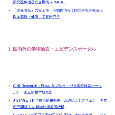
薬品医療機器総合機構（PMDA）
「健康食品」の安全性・有効性情報｜国立研究開発法人
医薬基盤・健康・栄養研究所
3. 国内外の学術論文・エビデンスポータル
CiNii Research（日本の学術論文・成果情報検索ポータ
ル）｜国立情報学研究所
J-STAGE（科学技術情報発信・流通総合システム）｜国立
研究開発法人 科学技術振興機構