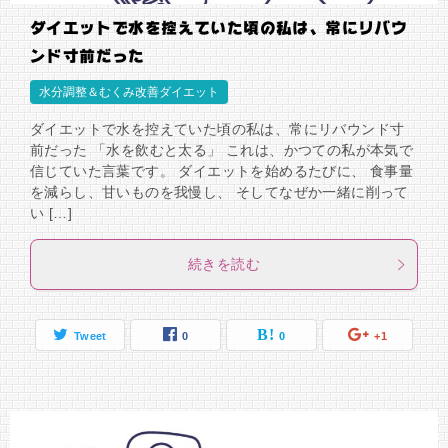
ダイエットで水を控えていた頃の私は、常にリバウ
ンド寸前だった
水分調整＆むくみ改善ダイエット
ダイエットで水を控えていた頃の私は、常にリバウンド寸
前だった 「水を飲むと太る」 これは、かつての私が本気で
信じていた言葉です。 ダイエットを始めるたびに、 食事量
を減らし、甘いものを我慢し、 そしてなぜか一緒に削って
い […]
続きを読む
Tweet
0
0
+1