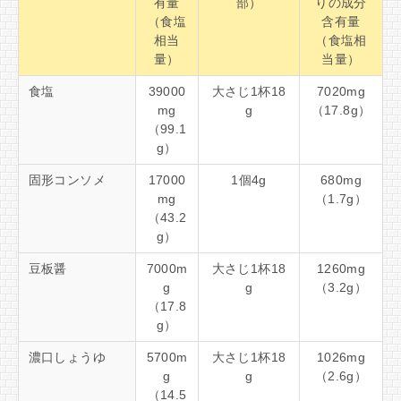
有量
部）
りの成分
（食塩
含有量
相当
（食塩相
量）
当量）
食塩
39000
大さじ1杯18
7020mg
mg
g
（17.8g）
（99.1
g）
固形コンソメ
17000
1個4g
680mg
mg
（1.7g）
（43.2
g）
豆板醤
7000m
大さじ1杯18
1260mg
g
g
（3.2g）
（17.8
g）
濃口しょうゆ
5700m
大さじ1杯18
1026mg
g
g
（2.6g）
（14.5