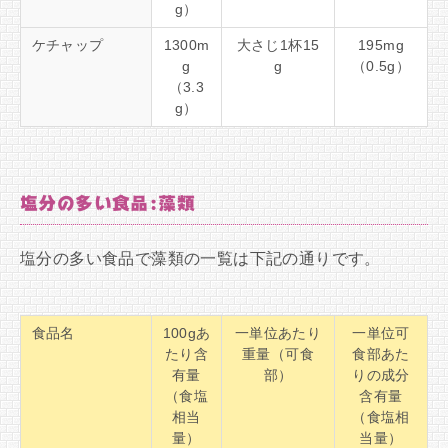
g）
ケチャップ
1300m
大さじ1杯15
195mg
g
g
（0.5g）
（3.3
g）
塩分の多い食品:藻類
塩分の多い食品で藻類の一覧は下記の通りです。
食品名
100gあ
一単位あたり
一単位可
たり含
重量（可食
食部あた
有量
部）
りの成分
（食塩
含有量
相当
（食塩相
量）
当量）