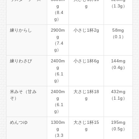
g
g
（1.3g）
（8.4
g）
練りからし
2900m
小さじ1杯2g
58mg
g
（0.1）
（7.4
g）
練りわさび
2400m
小さじ1杯6g
144mg
g
（0.4g）
（6.1
g）
米みそ（甘み
2400m
大さじ1杯18
432mg
そ）
g
g
（1.1g）
（6.1
g）
めんつゆ
1300m
大さじ1杯15
195mg
g
g
（0.5g）
（3.3