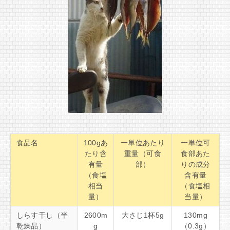
食品名
100gあ
一単位あたり
一単位可
たり含
重量（可食
食部あた
有量
部）
りの成分
（食塩
含有量
相当
（食塩相
量）
当量）
しらす干し（半
2600m
大さじ1杯5g
130mg
乾燥品）
g
（0.3g）