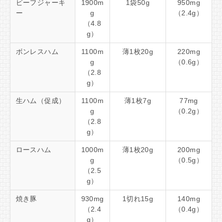
ビーフジャーキ
1900m
1袋50g
950mg
ー
g
（2.4g）
（4.8
g）
ボンレスハム
1100m
薄1枚20g
220mg
g
（0.6g）
（2.8
g）
生ハム（促成）
1100m
薄1枚7g
77mg
g
（0.2g）
（2.8
g）
ロースハム
1000m
薄1枚20g
200mg
g
（0.5g）
（2.5
g）
焼き豚
930mg
1切れ15g
140mg
（2.4
（0.4g）
g）