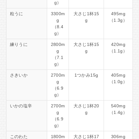
g）
粒うに
3300m
大さじ1杯15
495mg
g
g
（1.3g）
（8.4
g）
練りうに
2800m
大さじ1杯15
420mg
g
g
（1.1g）
（7.1
g）
さきいか
2700m
1つかみ15g
405mg
g
（1.0g）
（6.9
g）
いかの塩辛
2700m
大さじ1杯20
540mg
g
g
（1.4g）
（6.9
g）
このわた
1800m
大さじ1杯17
306mg