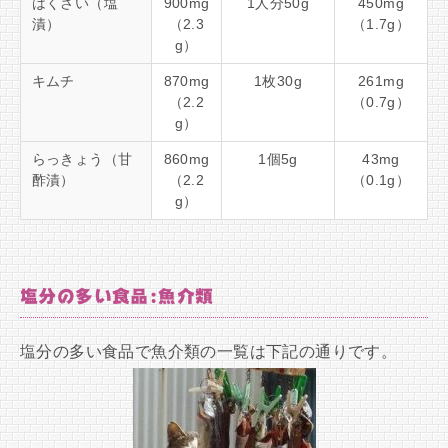
はくさい（塩
900mg
1人分50g
450mg
漬）
（2.3
（1.7g）
g）
キムチ
870mg
1枚30g
261mg
（2.2
（0.7g）
g）
らっきょう（甘
860mg
1個5g
43mg
酢漬）
（2.2
（0.1g）
g）
塩分の多い食品:魚介類
塩分の多い食品で魚介類の一覧は下記の通りです。