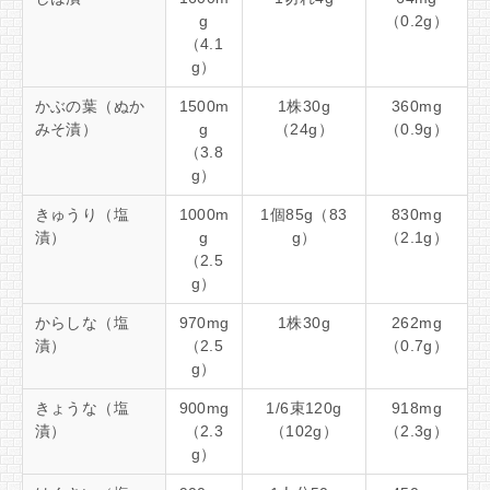
g
（0.2g）
（4.1
g）
かぶの葉（ぬか
1500m
1株30g
360mg
みそ漬）
g
（24g）
（0.9g）
（3.8
g）
きゅうり（塩
1000m
1個85g（83
830mg
漬）
g
g）
（2.1g）
（2.5
g）
からしな（塩
970mg
1株30g
262mg
漬）
（2.5
（0.7g）
g）
きょうな（塩
900mg
1/6束120g
918mg
漬）
（2.3
（102g）
（2.3g）
g）