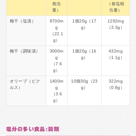
相当
（食塩相
量）
当量）
梅干（塩漬）
8700m
1個20g（17
1292mg
g
g）
（3.3g）
（22.1
g）
梅干（調味漬）
3000m
1個20g（16
432mg
g
g）
（1.1g）
（7.6
g）
オリーブ（ピク
1400m
10個30g（23
322mg
ルス）
g
g）
（0.8g）
（3.6
g）
塩分の多い食品:穀類