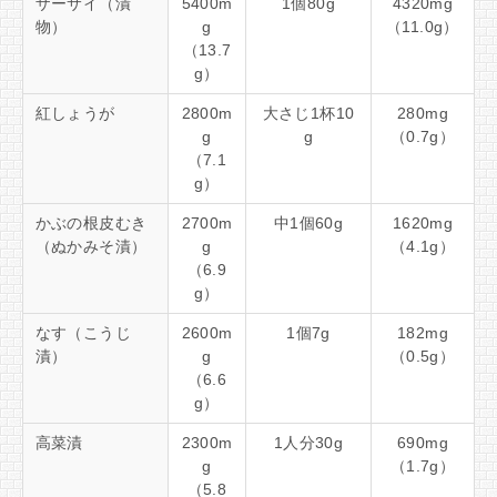
ザーサイ（漬
5400m
1個80g
4320mg
物）
g
（11.0g）
（13.7
g）
紅しょうが
2800m
大さじ1杯10
280mg
g
g
（0.7g）
（7.1
g）
かぶの根皮むき
2700m
中1個60g
1620mg
（ぬかみそ漬）
g
（4.1g）
（6.9
g）
なす（こうじ
2600m
1個7g
182mg
漬）
g
（0.5g）
（6.6
g）
高菜漬
2300m
1人分30g
690mg
g
（1.7g）
（5.8