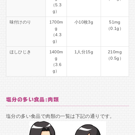
（5.3
g）
味付けのり
1700m
小10枚3g
51mg
g
（0.1g）
（4.3
g）
ほしひじき
1400m
1人分15g
210mg
g
（0.5g）
（3.6
g）
塩分の多い食品:肉類
塩分の多い食品で肉類の一覧は下記の通りです。