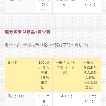
（2.0
g）
（0.2g）
g）
塩分の多い食品:練り物
塩分の多い食品で練り物の一覧は下記の通りです。
食品名
100gあ
一単位あたり
一単位可
たり含
重量（可食
食部あた
有量
部）
りの成分
（食塩
含有量
相当
（食塩相
量）
当量）
蒸しかまぼこ
1000m
1本150g
1500mg
g
（3.8g）
（2.5