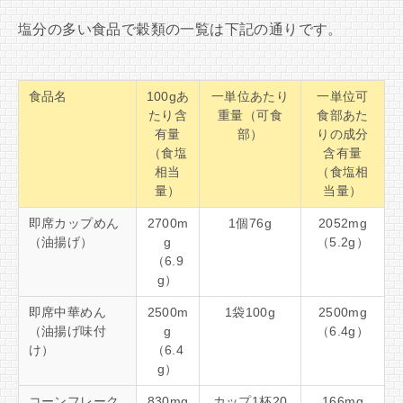
塩分の多い食品で穀類の一覧は下記の通りです。
食品名
100gあ
一単位あたり
一単位可
たり含
重量（可食
食部あた
有量
部）
りの成分
（食塩
含有量
相当
（食塩相
量）
当量）
即席カップめん
2700m
1個76g
2052mg
（油揚げ）
g
（5.2g）
（6.9
g）
即席中華めん
2500m
1袋100g
2500mg
（油揚げ味付
g
（6.4g）
け）
（6.4
g）
コーンフレーク
830mg
カップ1杯20
166mg