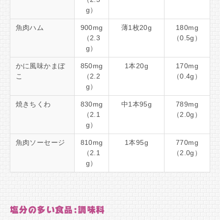
g）
魚肉ハム
900mg
薄1枚20g
180mg
（2.3
（0.5g）
g）
かに風味かまぼ
850mg
1本20g
170mg
こ
（2.2
（0.4g）
g）
焼きちくわ
830mg
中1本95g
789mg
（2.1
（2.0g）
g）
魚肉ソーセージ
810mg
1本95g
770mg
（2.1
（2.0g）
g）
塩分の多い食品:調味料