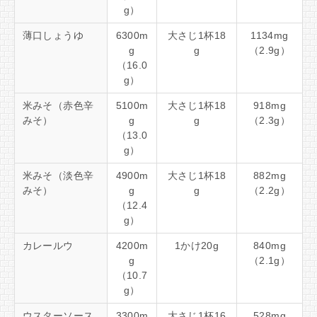
g）
薄口しょうゆ
6300m
大さじ1杯18
1134mg
g
g
（2.9g）
（16.0
g）
米みそ（赤色辛
5100m
大さじ1杯18
918mg
みそ）
g
g
（2.3g）
（13.0
g）
米みそ（淡色辛
4900m
大さじ1杯18
882mg
みそ）
g
g
（2.2g）
（12.4
g）
カレールウ
4200m
1かけ20g
840mg
g
（2.1g）
（10.7
g）
ウスターソース
3300m
大さじ1杯16
528mg