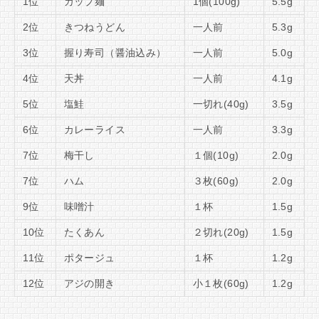
1位
カップ麺
1個(100g)
5.5g
2位
きつねうどん
一人前
5.3g
3位
握り寿司（醤油込み）
一人前
5.0g
4位
天丼
一人前
4.1g
5位
塩鮭
一切れ(40g)
3.5g
6位
カレーライス
一人前
3.3g
7位
梅干し
１個(10g)
2.0g
7位
ハム
３枚(60g)
2.0g
9位
味噌汁
１杯
1.5g
10位
たくあん
２切れ(20g)
1.5g
11位
ポタージュ
１杯
1.2g
12位
アジの開き
小１枚(60g)
1.2g