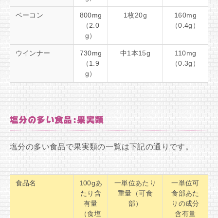
ベーコン
800mg
1枚20g
160mg
（2.0
（0.4g）
g）
ウインナー
730mg
中1本15g
110mg
（1.9
（0.3g）
g）
塩分の多い食品:果実類
塩分の多い食品で果実類の一覧は下記の通りです。
食品名
100gあ
一単位あたり
一単位可
たり含
重量（可食
食部あた
有量
部）
りの成分
（食塩
含有量