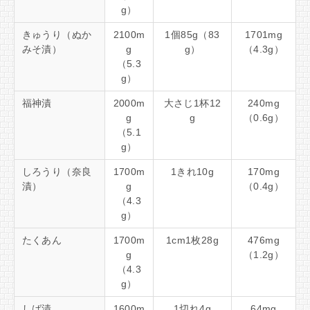
g）
きゅうり（ぬか
2100m
1個85g（83
1701mg
みそ漬）
g
g）
（4.3g）
（5.3
g）
福神漬
2000m
大さじ1杯12
240mg
g
g
（0.6g）
（5.1
g）
しろうり（奈良
1700m
1きれ10g
170mg
漬）
g
（0.4g）
（4.3
g）
たくあん
1700m
1cm1枚28g
476mg
g
（1.2g）
（4.3
g）
しば漬
1600m
1切れ4g
64mg