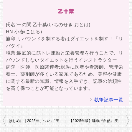
乙十葉
氏名:一の関 乙十葉(いちのせき おとは)
HN:小春(こはる)
旗印:リバウンドを制する者はダイエットを制す！『リ
バダイ』
職業:徹底的に筋トレ運動と栄養管理を行うことで、リ
バウンドしないダイエットを行うインストラクター
病院・医師、医療関連者:親族に医者や看護師、管理栄
養士、薬剤師が多くいる家系であるため、美容や健康
に関する最新の知識、情報を入手でき、記事の信頼性
を高く保つことが可能となっています。
執筆記事一覧
投
はじめに｜2025年、ついに“圧”で痩せる時代へ
【2025年版】睡眠で自然に痩せる！トリプトファン＆セロトニン活性型スリープダイエット完全ガイド
稿