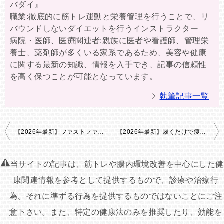
バダイ』
職業:徹底的に筋トレ運動と栄養管理を行うことで、リ
バウンドしないダイエットを行うインストラクター
病院・医師、医療関連者:親族に医者や看護師、管理栄
養士、薬剤師が多くいる家系であるため、美容や健康
に関する最新の知識、情報を入手でき、記事の信頼性
を高く保つことが可能となっています。
執筆記事一覧
投
【2026年最新】ファストファースト戦略ダイエット完全ガイド｜“最初に断つ”だけで痩せる！脳と習慣に働きかける意思決定型痩身法とは？
【2026年最新】履くだけで痩せる！？高振動ソールダイエット完全ガイド｜無意識運動で代謝を上げる新時代の“ながら痩せ法”とは？
稿
ナ
当サイトの記事は、筋トレや腸内環境改善を中心にした健
ビ
康関連情報を参考として提供するもので、診療や治療行
ゲ
為、それに準ずる行為を提供するものではないことにご注
ー
意下さい。また、特定の健康法のみを推奨したり、効能を