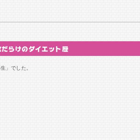
。
敗だらけのダイエット歴
等生」でした。