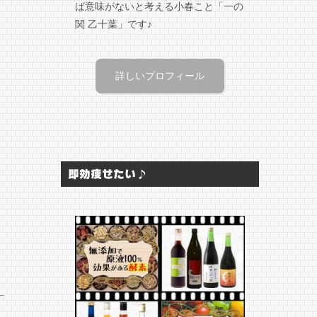
ば意味がないと考える小春こと「一の
関 乙十葉」です♪
詳しいプロフィール
即効痩せたい♪