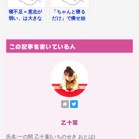
寝不足＝意志が
「ちゃんと寝る
弱い、は大きな
だけ」で痩せ始
勘違い
めた私のリバウ
ンド卒業記
この記事を書いている人
乙十葉
氏名:一の関 乙十葉(いちのせき おとは)