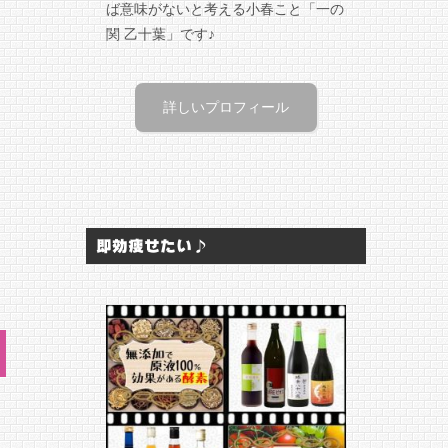
ば意味がないと考える小春こと「一の
関 乙十葉」です♪
詳しいプロフィール
即効痩せたい♪