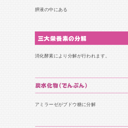
膵液の中にある
三大栄養素の分解
消化酵素により分解が行われます。
炭水化物(でんぷん)
アミラーゼがブドウ糖に分解