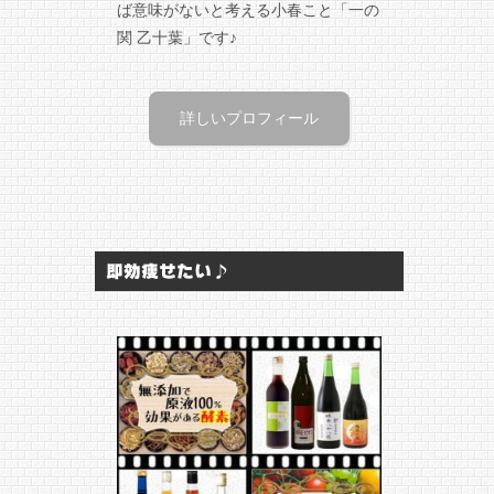
ば意味がないと考える小春こと「一の
関 乙十葉」です♪
詳しいプロフィール
即効痩せたい♪