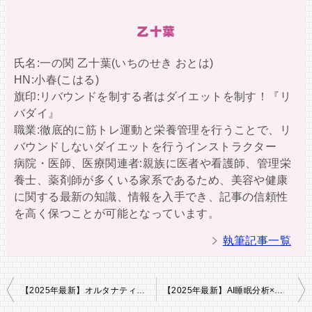
乙十葉
氏名:一の関 乙十葉(いちのせき おとは)
HN:小春(こはる)
旗印:リバウンドを制する者はダイエットを制す！『リ
バダイ』
職業:徹底的に筋トレ運動と栄養管理を行うことで、リ
バウンドしないダイエットを行うインストラクター
病院・医師、医療関連者:親族に医者や看護師、管理栄
養士、薬剤師が多くいる家系であるため、美容や健康
に関する最新の知識、情報を入手でき、記事の信頼性
を高く保つことが可能となっています。
執筆記事一覧
投
【2025年最新】オルタナティブファスティング×高機能スープで続けられる！ストレスフリー断食法
【2025年最新】AI睡眠分析×体内温度同期で夜間代謝を最大化！“眠って痩せる”新常識ダイエット
稿