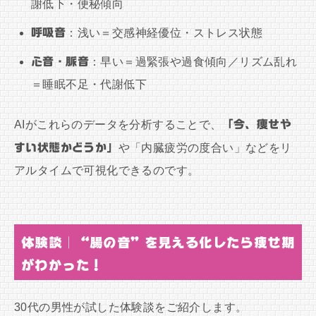
謝低下・便秘傾向
呼吸音
：浅い＝交感神経優位・ストレス状態
心音・脈音
：早い＝過緊張や過食傾向／リズム乱れ
＝睡眠不足・代謝低下
AIがこれらのデータを分析することで、
「今、痩せや
すい状態かどうか」
や「内臓疲労の度合い」などをリ
アルタイムで可視化できるのです。
体験談｜“腸の音”を見える化したら痩せ期
がわかった！
30代の男性が試した体験談をご紹介します。