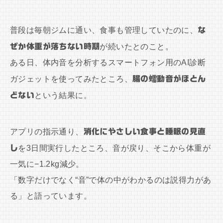
普段は毎朝ジムに通い、食事も管理していたのに、
な
ぜか体重が落ちない時期
が続いたとのこと。
ある日、体内音を分析するスマートフォン用のAI診断
ガジェットを使ってみたところ、
腸の蠕動音がほとん
どない
という結果に。
アプリの指示通り、
消化にやさしい食事と睡眠の見直
し
を3日間実行したところ、音が戻り、そこから体重が
一気に−1.2kg減少。
「数字だけでなく“音”で体の中がわかるのは説得力があ
る」と語っています。