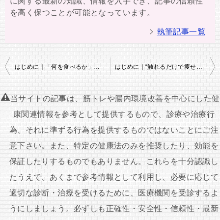
に関する最新の知識、情報を入手でき、記事の信頼性
を高く保つことが可能となっています。
執筆記事一覧
投
はじめに｜「何を食べるか」より「どう食べるか」が時代を変える
はじめに｜“触れるだけで痩せる”が現実に？
稿
ナ
当サイトの記事は、筋トレや腸内環境改善を中心にした健
ビ
康関連情報を参考として提供するもので、診療や治療行
ゲ
為、それに準ずる行為を提供するものではないことにご注
ー
意下さい。また、特定の健康法のみを推奨したり、効能を
シ
保証したりするものでもありません。これらを十分認識し
ョ
たうえで、あくまで参考情報として利用し、必要に応じて
ン
適切な診断・治療を受けるために、医療機関を受診するよ
うにしましょう。必ずしも正確性・安全性・信頼性・最新