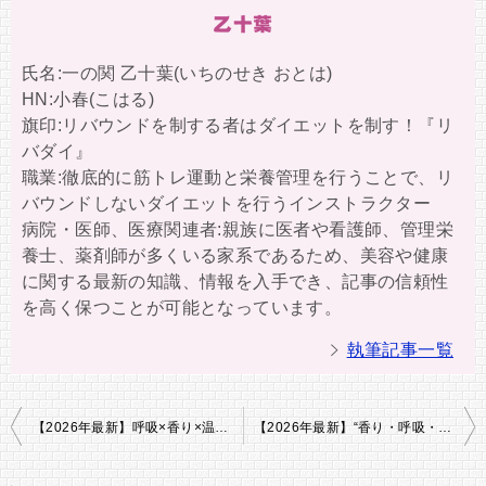
乙十葉
氏名:一の関 乙十葉(いちのせき おとは)
HN:小春(こはる)
旗印:リバウンドを制する者はダイエットを制す！『リ
バダイ』
職業:徹底的に筋トレ運動と栄養管理を行うことで、リ
バウンドしないダイエットを行うインストラクター
病院・医師、医療関連者:親族に医者や看護師、管理栄
養士、薬剤師が多くいる家系であるため、美容や健康
に関する最新の知識、情報を入手でき、記事の信頼性
を高く保つことが可能となっています。
執筆記事一覧
投
【2026年最新】呼吸×香り×温度で代謝を上げる！脂肪燃焼スイッチを入れる最新ダイエット完全ガイド｜運動不要・朝夜3分で痩せ体質へ
【2026年最新】“香り・呼吸・光”で痩せる！感覚統合ダイエット完全ガイド｜代謝と自律神経を整える三位一体の痩身習慣とは？
稿