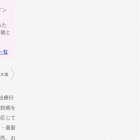
イン
るた
可能と
一覧
ース法
治療行
、効能を
に応じて
性・最新
。尚、お