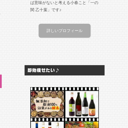
ば意味がないと考える小春こと「一の
関 乙十葉」です♪
ル
詳しいプロフィール
即効痩せたい♪