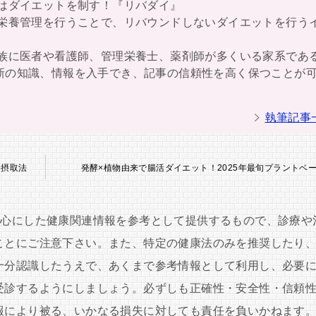
者はダイエットを制す！『リバダイ』
と栄養管理を行うことで、リバウンドしないダイエットを行う
親族に医者や看護師、管理栄養士、薬剤師が多くいる家系であ
新の知識、情報を入手でき、記事の信頼性を高く保つことが
執筆記事
養摂取法
発酵×植物由来で腸活ダイエット！2025年最旬プラントベ
中心にした健康関連情報を参考として提供するもので、診療や
ことにご注意下さい。また、特定の健康法のみを推奨したり
十分認識したうえで、あくまで参考情報として利用し、必要
受診するようにしましょう。必ずしも正確性・安全性・信頼
報により被る、いかなる損失に対しても責任を負いかねます