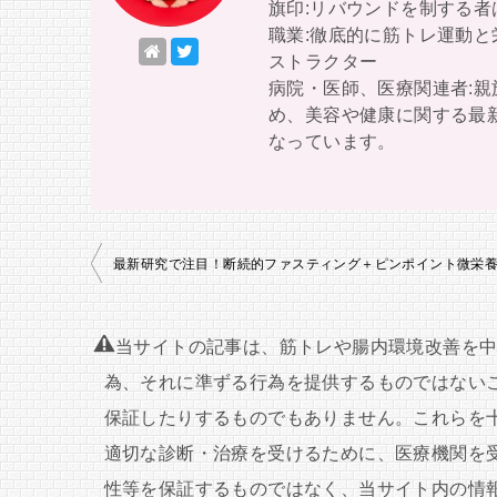
旗印:リバウンドを制する
職業:徹底的に筋トレ運動
ストラクター
病院・医師、医療関連者:
め、美容や健康に関する最
なっています。
投
最新研究で注目！断続的ファスティング＋ピンポイント微栄
稿
ナ
当サイトの記事は、筋トレや腸内環境改善を
ビ
為、それに準ずる行為を提供するものではない
ゲ
保証したりするものでもありません。これらを
ー
適切な診断・治療を受けるために、医療機関を
シ
性等を保証するものではなく、当サイト内の情