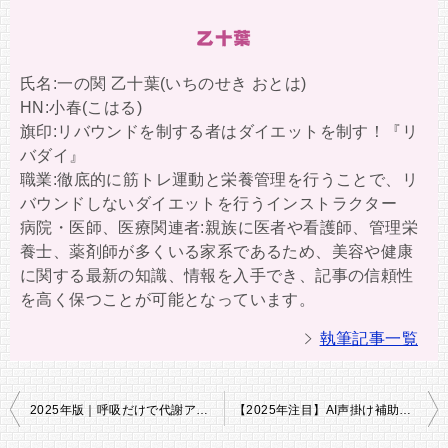
乙十葉
氏名:一の関 乙十葉(いちのせき おとは)
HN:小春(こはる)
旗印:リバウンドを制する者はダイエットを制す！『リ
バダイ』
職業:徹底的に筋トレ運動と栄養管理を行うことで、リ
バウンドしないダイエットを行うインストラクター
病院・医師、医療関連者:親族に医者や看護師、管理栄
養士、薬剤師が多くいる家系であるため、美容や健康
に関する最新の知識、情報を入手でき、記事の信頼性
を高く保つことが可能となっています。
執筆記事一覧
投
2025年版｜呼吸だけで代謝アップ？サーマルブレス・ダイエット完全ガイド
【2025年注目】AI声掛け補助×日常動作カロリー最適化ダイエット｜無理なく続く“話しかけるだけ減量法”とは？
稿