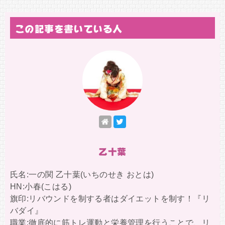
この記事を書いている人
乙十葉
氏名:一の関 乙十葉(いちのせき おとは)
HN:小春(こはる)
旗印:リバウンドを制する者はダイエットを制す！『リ
バダイ』
職業:徹底的に筋トレ運動と栄養管理を行うことで、リ