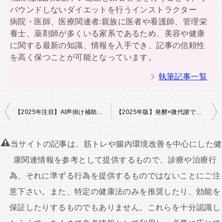
バウンドしないダイエットを行うインストラクター
病院・医師、医療関連者:親族に医者や看護師、管理栄
養士、薬剤師が多くいる家系であるため、美容や健康
に関する最新の知識、情報を入手でき、記事の信頼性
を高く保つことが可能となっています。
執筆記事一覧
投
【2025年注目】AI声掛け補助×日常動作カロリー最適化ダイエット｜無理なく続く“話しかけるだけ減量法”とは？
【2025年版】発酵×微代謝で整う！バイオアフィニティ発酵食ダイエット完全ガイド
稿
ナ
当サイトの記事は、筋トレや腸内環境改善を中心にした健
ビ
康関連情報を参考として提供するもので、診療や治療行
ゲ
為、それに準ずる行為を提供するものではないことにご注
ー
意下さい。また、特定の健康法のみを推奨したり、効能を
シ
保証したりするものでもありません。これらを十分認識し
ョ