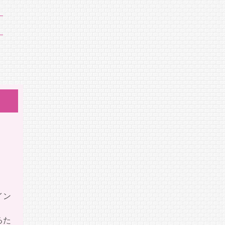
イン
るた