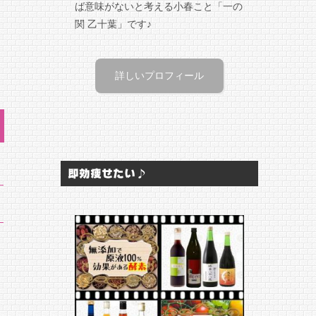
ば意味がないと考える小春こと「一の
関 乙十葉」です♪
詳しいプロフィール
即効痩せたい♪