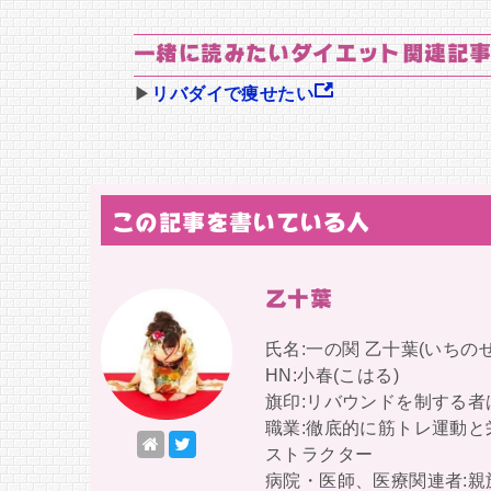
一緒に読みたいダイエット関連記事
▶
リバダイで痩せたい
この記事を書いている人
乙十葉
氏名:一の関 乙十葉(いちのせ
HN:小春(こはる)
旗印:リバウンドを制する
職業:徹底的に筋トレ運動
ストラクター
病院・医師、医療関連者: