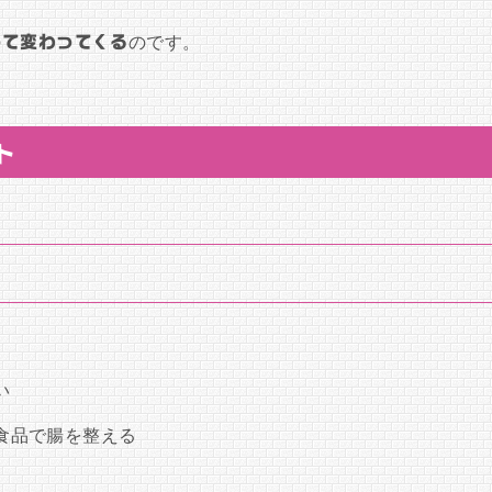
って変わってくる
のです。
ト
い
食品で腸を整える