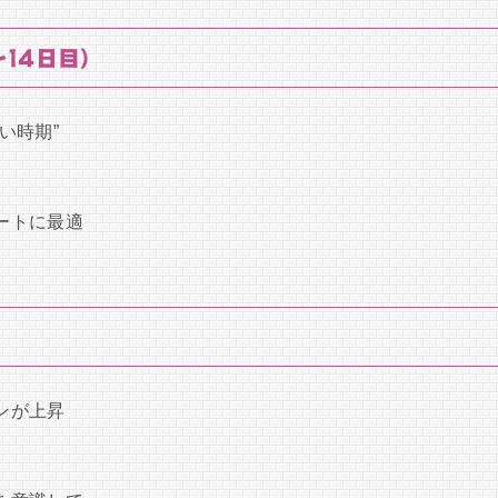
14日目）
い時期”
ートに最適
ンが上昇