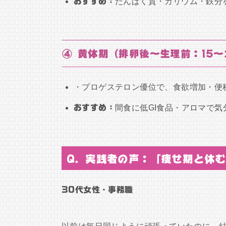
おすすめ：
たんぱく質・カリウム・鉄分
④ 黄体期（排卵後〜生理前：15〜
・プロゲステロン優位で、食欲増加・便
おすすめ：
間食に低GI食品・アロマで気
Q. 実践者の声：「痩せ期と休む
30代女性・事務職