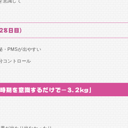
を意識して
28日目）
秘・PMSが出やすい
分コントロール
時期を意識するだけで−3.2kg」