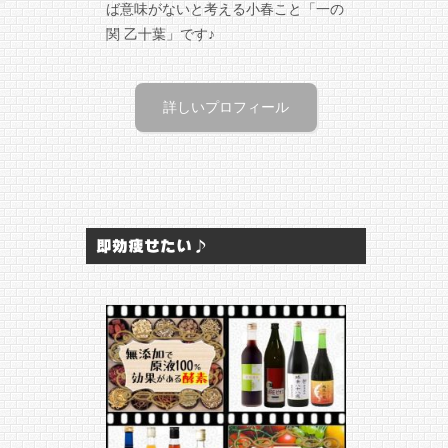
ば意味がないと考える小春こと「一の
関 乙十葉」です♪
詳しいプロフィール
即効痩せたい♪