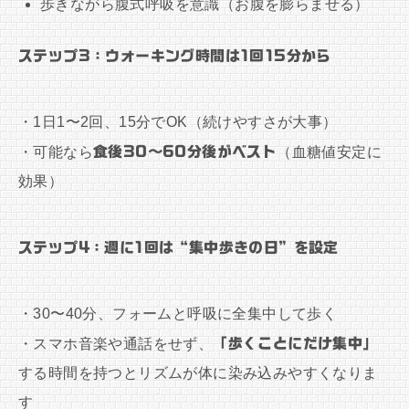
歩きながら腹式呼吸を意識（お腹を膨らませる）
ステップ3：ウォーキング時間は1回15分から
・1日1〜2回、15分でOK（続けやすさが大事）
・可能なら
食後30〜60分後がベスト
（血糖値安定に
効果）
ステップ4：週に1回は“集中歩きの日”を設定
・30〜40分、フォームと呼吸に全集中して歩く
・スマホ音楽や通話をせず、
「歩くことにだけ集中」
する時間を持つとリズムが体に染み込みやすくなりま
す