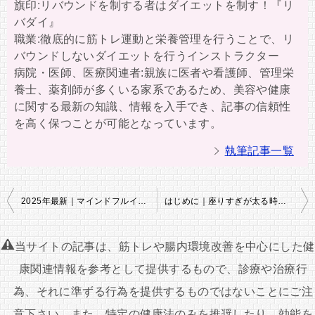
旗印:リバウンドを制する者はダイエットを制す！『リ
バダイ』
職業:徹底的に筋トレ運動と栄養管理を行うことで、リ
バウンドしないダイエットを行うインストラクター
病院・医師、医療関連者:親族に医者や看護師、管理栄
養士、薬剤師が多くいる家系であるため、美容や健康
に関する最新の知識、情報を入手でき、記事の信頼性
を高く保つことが可能となっています。
執筆記事一覧
投
2025年最新｜マインドフルイーティングで自然に痩せる！食べ過ぎ防止・満足感アップの新習慣とは？
はじめに｜座りすぎが太る時代、「立ち方」で痩せる時代へ
稿
ナ
当サイトの記事は、筋トレや腸内環境改善を中心にした健
ビ
康関連情報を参考として提供するもので、診療や治療行
ゲ
為、それに準ずる行為を提供するものではないことにご注
ー
意下さい。また、特定の健康法のみを推奨したり、効能を