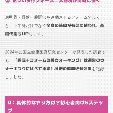
② 正しい歩行フォーム＝大筋群が同時に働く
肩甲骨・骨盤・股関節を連動させるフォームで歩く
と、下半身だけでなく
全身の筋肉が有効に使われ、基
礎代謝もUP
します。
2024年に国立健康医療研究センターが発表した調査で
も、
「呼吸＋フォーム改善ウォーキング」は通常のウ
ォーキングに比べて平均1.9倍の脂肪燃焼効果
を記録
しました。
Q：具体的なやり方は？初心者向け5ステッ
プ