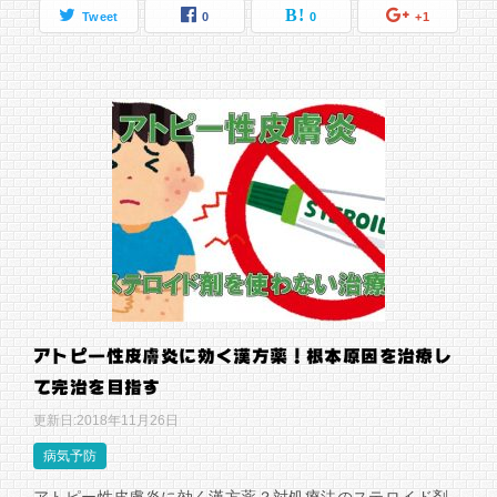
Tweet
0
0
+1
アトピー性皮膚炎に効く漢方薬！根本原因を治療し
て完治を目指す
更新日:
2018年11月26日
病気予防