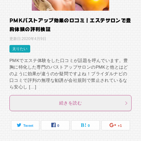
PMKバストアップ効果の口コミ！エステサロンで豊
胸体験の評判検証
更新日:
2020年4月9日
太りたい
PMKでエステ体験をした口コミが話題を呼んでいます。豊
胸に特化した専門のバストアップサロンのPMKと他とはど
のように効果が違うのか疑問ですよね！ブライダルナビの
口コミで評判の無理な勧誘が会社規則で禁止されているな
ら安心し […]
続きを読む
Tweet
0
0
+1