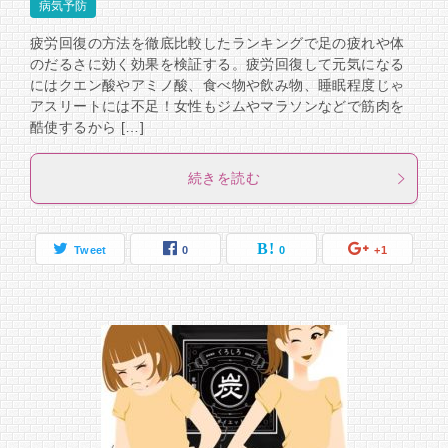
病気予防
疲労回復の方法を徹底比較したランキングで足の疲れや体
のだるさに効く効果を検証する。疲労回復して元気になる
にはクエン酸やアミノ酸、食べ物や飲み物、睡眠程度じゃ
アスリートには不足！女性もジムやマラソンなどで筋肉を
酷使するから […]
続きを読む
Tweet
0
0
+1