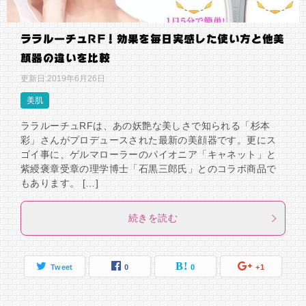
ララルーチュRF！効果を毎日実感した使い方と他美
顔器の違いを比較
更新日:
2019年6月26日
美肌
ララルーチュRFは、あの妖艶な美しさで知られる「杉本
彩」さんがプロデュースされた最新の美顔器です。更にス
ゴイ事に、ゲルマローラーのパイオニア「キャネット」と
紫綬褒章受章の理学博士「石黒三郎氏」とのコラボ商品で
もあります。 […]
続きを読む
Tweet
0
0
+1