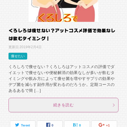
くろしろは痩せない？アットコスメ評価で効果なし
は飲むタイミング！
更新日:
2019年2月4日
痩せたい
くろしろで痩せない？くろしろはアットコスメの評価でダ
イエットで痩せないや便秘解消の効果なしが多いが飲むタ
イミングや飲み方によって痩せ菌を増やすサプリの効果や
デブ菌を減らす副作用が変わるのだろうか。定期コースの
あるあるで簡 […]
続きを読む
Tweet
0
0
+1