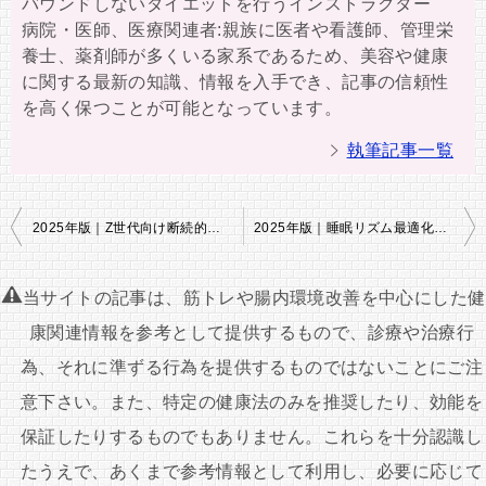
バウンドしないダイエットを行うインストラクター
病院・医師、医療関連者:親族に医者や看護師、管理栄
養士、薬剤師が多くいる家系であるため、美容や健康
に関する最新の知識、情報を入手でき、記事の信頼性
を高く保つことが可能となっています。
執筆記事一覧
投
2025年版｜Z世代向け断続的ファスティングIF2.0とは？SNS時代に最適化された新型ダイエット完全ガイド
2025年版｜睡眠リズム最適化ダイエット完全ガイド｜“寝るだけで痩せる”クロノスリープ式の秘密とは？
稿
ナ
当サイトの記事は、筋トレや腸内環境改善を中心にした健
ビ
康関連情報を参考として提供するもので、診療や治療行
ゲ
為、それに準ずる行為を提供するものではないことにご注
ー
意下さい。また、特定の健康法のみを推奨したり、効能を
シ
保証したりするものでもありません。これらを十分認識し
ョ
たうえで、あくまで参考情報として利用し、必要に応じて